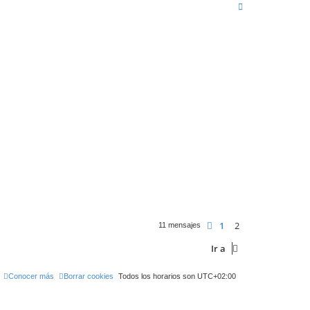
A
r
r
i
b
a
1
2
Anterior
11 mensajes
Ir a
Conocer más
Borrar cookies
Todos los horarios son
UTC+02:00