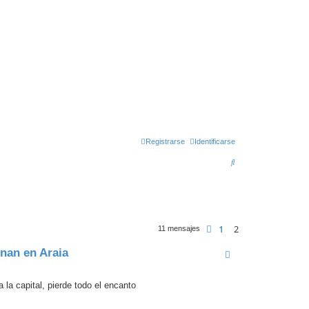
Registrarse
Identificarse
B
u
s
c
1
2
Anterior
a
11 mensajes
r
onan en Araia
 la capital, pierde todo el encanto