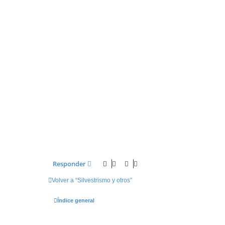
e
Responder
Volver a “Silvestrismo y otros”
Índice general