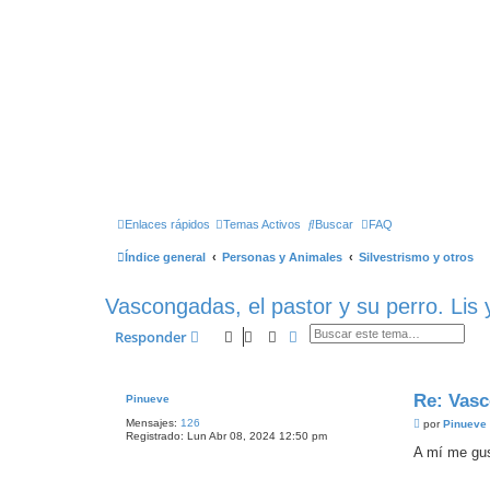
Enlaces rápidos
Temas Activos
Buscar
FAQ
Índice general
Personas y Animales
Silvestrismo y otros
Vascongadas, el pastor y su perro. Lis 
Buscar
Búsqueda Avanzada
Responder
Re: Vasc
Pinueve
Mensajes:
126
M
por
Pinueve
Registrado:
Lun Abr 08, 2024 12:50 pm
e
n
A mí me gust
s
a
j