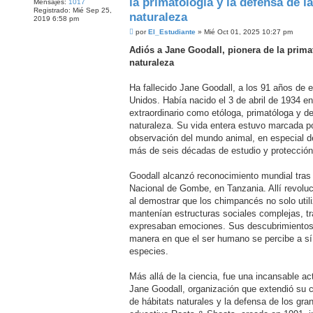
la primatología y la defensa de la
Mensajes:
1017
Registrado:
Mié Sep 25,
naturaleza
2019 6:58 pm
M
por
El_Estudiante
»
Mié Oct 01, 2025 10:27 pm
e
n
Adiós a Jane Goodall, pionera de la primat
s
naturaleza
a
j
e
Ha fallecido Jane Goodall, a los 91 años de
Unidos. Había nacido el 3 de abril de 1934 e
extraordinario como etóloga, primatóloga y d
naturaleza. Su vida entera estuvo marcada p
observación del mundo animal, en especial de
más de seis décadas de estudio y protección
Goodall alcanzó reconocimiento mundial tras 
Nacional de Gombe, en Tanzania. Allí revoluc
al demostrar que los chimpancés no solo util
mantenían estructuras sociales complejas, tr
expresaban emociones. Sus descubrimientos 
manera en que el ser humano se percibe a sí 
especies.
Más allá de la ciencia, fue una incansable act
Jane Goodall, organización que extendió su
de hábitats naturales y la defensa de los gr