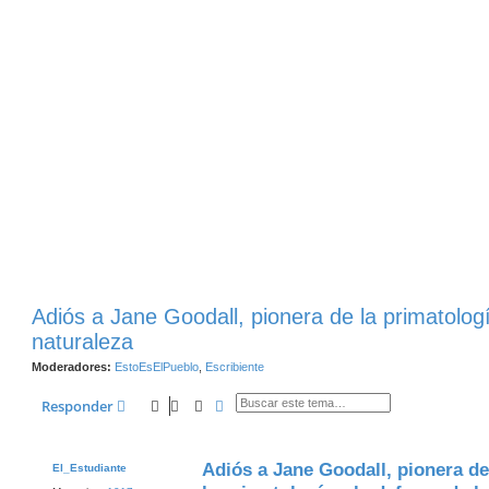
Adiós a Jane Goodall, pionera de la primatologí
naturaleza
Moderadores:
EstoEsElPueblo
,
Escribiente
Buscar
Búsqueda Avanzada
Responder
Adiós a Jane Goodall, pionera de
El_Estudiante