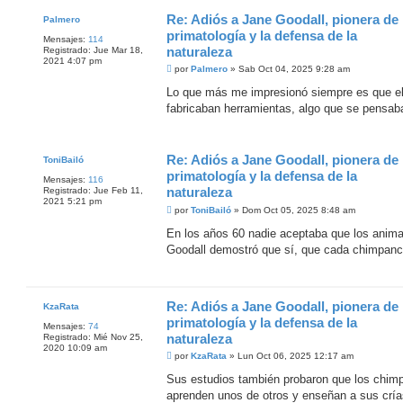
Re: Adiós a Jane Goodall, pionera de 
Palmero
primatología y la defensa de la
Mensajes:
114
naturaleza
Registrado:
Jue Mar 18,
2021 4:07 pm
M
por
Palmero
»
Sab Oct 04, 2025 9:28 am
e
n
Lo que más me impresionó siempre es que el
s
fabricaban herramientas, algo que se pensab
a
j
e
Re: Adiós a Jane Goodall, pionera de 
ToniBailó
primatología y la defensa de la
Mensajes:
116
naturaleza
Registrado:
Jue Feb 11,
2021 5:21 pm
M
por
ToniBailó
»
Dom Oct 05, 2025 8:48 am
e
n
En los años 60 nadie aceptaba que los animal
s
Goodall demostró que sí, que cada chimpancé
a
j
e
Re: Adiós a Jane Goodall, pionera de 
KzaRata
primatología y la defensa de la
Mensajes:
74
naturaleza
Registrado:
Mié Nov 25,
2020 10:09 am
M
por
KzaRata
»
Lun Oct 06, 2025 12:17 am
e
n
Sus estudios también probaron que los chimp
s
aprenden unos de otros y enseñan a sus cría
a