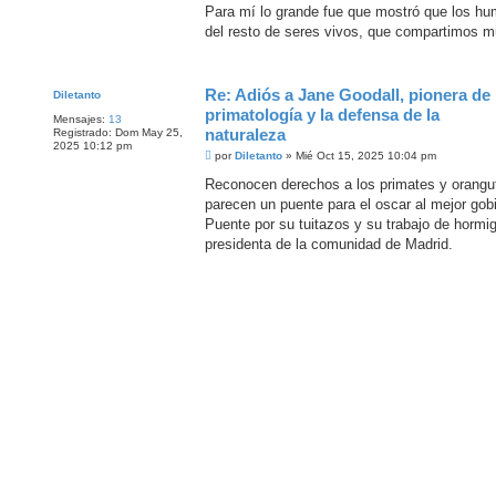
n
Para mí lo grande fue que mostró que los h
s
del resto de seres vivos, que compartimos 
a
j
e
Re: Adiós a Jane Goodall, pionera de 
Diletanto
primatología y la defensa de la
Mensajes:
13
naturaleza
Registrado:
Dom May 25,
2025 10:12 pm
M
por
Diletanto
»
Mié Oct 15, 2025 10:04 pm
e
n
Reconocen derechos a los primates y orangut
s
parecen un puente para el oscar al mejor gob
a
j
Puente por su tuitazos y su trabajo de hormi
e
presidenta de la comunidad de Madrid.