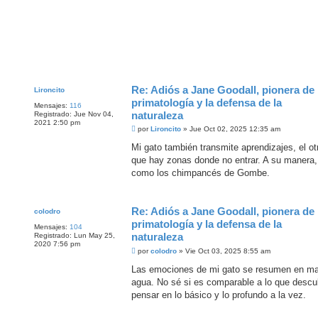
Re: Adiós a Jane Goodall, pionera de 
Lironcito
primatología y la defensa de la
Mensajes:
116
naturaleza
Registrado:
Jue Nov 04,
2021 2:50 pm
M
por
Lironcito
»
Jue Oct 02, 2025 12:35 am
e
n
Mi gato también transmite aprendizajes, el o
s
que hay zonas donde no entrar. A su manera
a
j
como los chimpancés de Gombe.
e
Re: Adiós a Jane Goodall, pionera de 
colodro
primatología y la defensa de la
Mensajes:
104
naturaleza
Registrado:
Lun May 25,
2020 7:56 pm
M
por
colodro
»
Vie Oct 03, 2025 8:55 am
e
n
Las emociones de mi gato se resumen en mau
s
agua. No sé si es comparable a lo que descu
a
j
pensar en lo básico y lo profundo a la vez.
e