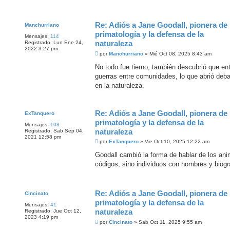
j
e
Re: Adiós a Jane Goodall, pionera de 
Manchurriano
primatología y la defensa de la
Mensajes:
114
naturaleza
Registrado:
Lun Ene 24,
2022 3:27 pm
M
por
Manchurriano
»
Mié Oct 08, 2025 8:43 am
e
n
No todo fue tierno, también descubrió que entr
s
guerras entre comunidades, lo que abrió deb
a
j
en la naturaleza.
e
Re: Adiós a Jane Goodall, pionera de 
ExTanquero
primatología y la defensa de la
Mensajes:
108
naturaleza
Registrado:
Sab Sep 04,
2021 12:58 pm
M
por
ExTanquero
»
Vie Oct 10, 2025 12:22 am
e
n
Goodall cambió la forma de hablar de los an
s
códigos, sino individuos con nombres y biogr
a
j
e
Re: Adiós a Jane Goodall, pionera de 
Cincinato
primatología y la defensa de la
Mensajes:
41
naturaleza
Registrado:
Jue Oct 12,
2023 4:19 pm
M
por
Cincinato
»
Sab Oct 11, 2025 9:55 am
e