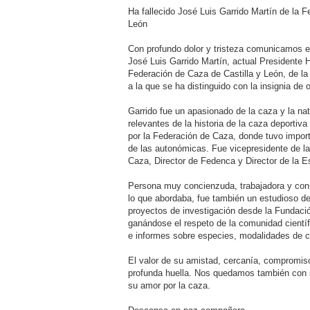
e
n
Ha fallecido José Luis Garrido Martín de la F
s
León
a
j
e
Con profundo dolor y tristeza comunicamos el
José Luis Garrido Martín, actual Presidente H
Federación de Caza de Castilla y León, de la
a la que se ha distinguido con la insignia de o
Garrido fue un apasionado de la caza y la na
relevantes de la historia de la caza deportiv
por la Federación de Caza, donde tuvo impor
de las autonómicas. Fue vicepresidente de l
Caza, Director de Fedenca y Director de la 
Persona muy concienzuda, trabajadora y con 
lo que abordaba, fue también un estudioso de 
proyectos de investigación desde la Fundaci
ganándose el respeto de la comunidad científi
e informes sobre especies, modalidades de c
El valor de su amistad, cercanía, compromis
profunda huella. Nos quedamos también con
su amor por la caza.