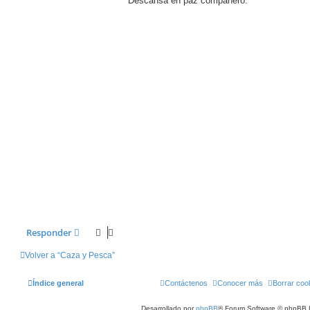
Descansa en paz compañero.
Responder
Volver a “Caza y Pesca”
Índice general
Contáctenos
Conocer más
Borrar coo
Desarrollado por
phpBB
® Forum Software © phpBB 