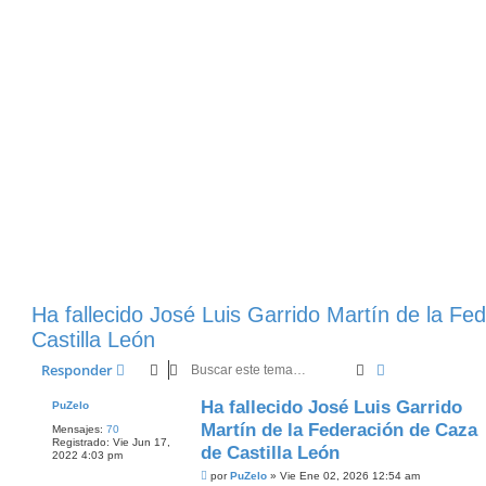
Ha fallecido José Luis Garrido Martín de la Fe
Castilla León
Buscar
Búsqueda Ava
Responder
Ha fallecido José Luis Garrido
PuZelo
Martín de la Federación de Caza
Mensajes:
70
Registrado:
Vie Jun 17,
de Castilla León
2022 4:03 pm
M
por
PuZelo
»
Vie Ene 02, 2026 12:54 am