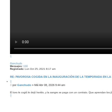
A
r
r
Ganchudo
i
Mensajes:
108
b
Registrado:
Lun Oct 25, 2021 8:17 am
a
RE: PAVOROSA COGIDA EN LA INAUGURACIÓN DE LA TEMPORADA EN LA 
C
i
M
por
Ganchudo
»
Mié Abr 08, 2026 9:44 am
t
e
a
n
r
El toro le cogió le dejó herido, y la sangre se paga con un contrato. Que aprendan los j
A
s
r
a
r
j
i
e
b
a