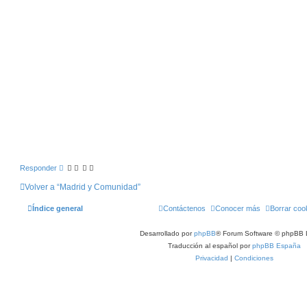
Responder
Volver a “Madrid y Comunidad”
Índice general
Contáctenos
Conocer más
Borrar coo
Desarrollado por
phpBB
® Forum Software © phpBB 
Traducción al español por
phpBB España
Privacidad
|
Condiciones