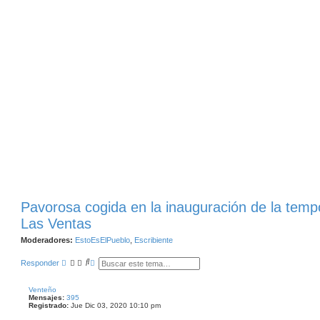
Pavorosa cogida en la inauguración de la temp
Las Ventas
Moderadores:
EstoEsElPueblo
,
Escribiente
B
B
Responder
u
Ú
s
S
c
Q
Venteño
a
U
Mensajes:
395
r
E
Registrado:
Jue Dic 03, 2020 10:10 pm
D