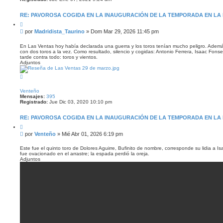
RE: PAVOROSA COGIDA EN LA INAUGURACIÓN DE LA TEMPORADA EN LA 
C
i
M
por
Madridista_Taurino
»
Dom Mar 29, 2026 11:45 pm
t
e
a
n
r
En Las Ventas hoy había declarada una guerra y los toros tenían mucho peligro. Además 
con dos toros a la vez. Como resultado, silencio y cogidas: Antonio Ferrera, Isaac Fonsec
s
tarde contra todo: toros y vientos.
a
Adjuntos
j
e
A
r
r
Venteño
i
Mensajes:
395
b
Registrado:
Jue Dic 03, 2020 10:10 pm
a
RE: PAVOROSA COGIDA EN LA INAUGURACIÓN DE LA TEMPORADA EN LA 
C
i
M
por
Venteño
»
Mié Abr 01, 2026 6:19 pm
t
e
a
n
r
Este fue el quinto toro de Dolores Aguirre, Bufinito de nombre, corresponde su lidia a Is
fue ovacionado en el arrastre; la espada perdió la oreja.
s
Adjuntos
a
j
e