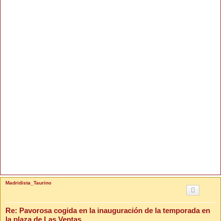
Madridista_Taurino
Re: Pavorosa cogida en la inauguración de la temporada en
la plaza de Las Ventas