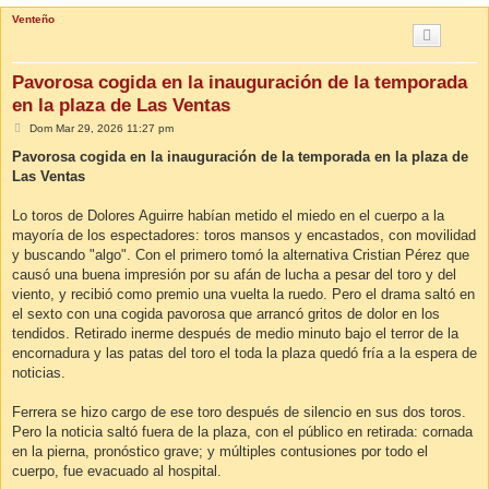
Venteño
Pavorosa cogida en la inauguración de la temporada
en la plaza de Las Ventas
M
Dom Mar 29, 2026 11:27 pm
e
n
Pavorosa cogida en la inauguración de la temporada en la plaza de
s
Las Ventas
a
j
e
Lo toros de Dolores Aguirre habían metido el miedo en el cuerpo a la
mayoría de los espectadores: toros mansos y encastados, con movilidad
y buscando "algo". Con el primero tomó la alternativa Cristian Pérez que
causó una buena impresión por su afán de lucha a pesar del toro y del
viento, y recibió como premio una vuelta la ruedo. Pero el drama saltó en
el sexto con una cogida pavorosa que arrancó gritos de dolor en los
tendidos. Retirado inerme después de medio minuto bajo el terror de la
encornadura y las patas del toro el toda la plaza quedó fría a la espera de
noticias.
Ferrera se hizo cargo de ese toro después de silencio en sus dos toros.
Pero la noticia saltó fuera de la plaza, con el público en retirada: cornada
en la pierna, pronóstico grave; y múltiples contusiones por todo el
cuerpo, fue evacuado al hospital.