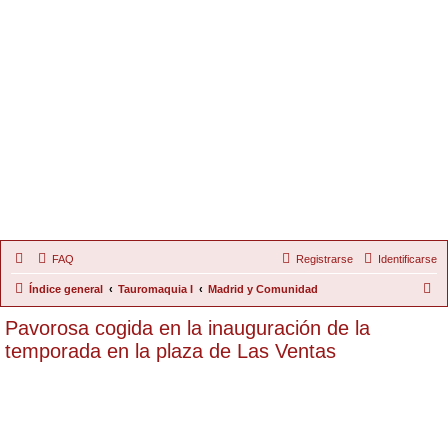
FAQ
Registrarse
Identificarse
B
Índice general
Tauromaquia I
Madrid y Comunidad
u
Pavorosa cogida en la inauguración de la
s
temporada en la plaza de Las Ventas
c
a
r