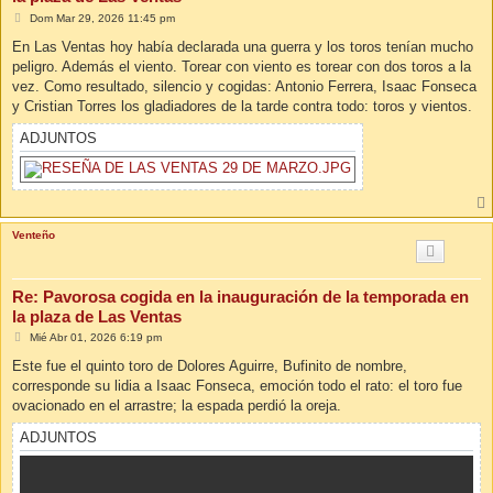
M
Dom Mar 29, 2026 11:45 pm
e
n
En Las Ventas hoy había declarada una guerra y los toros tenían mucho
s
peligro. Además el viento. Torear con viento es torear con dos toros a la
a
j
vez. Como resultado, silencio y cogidas: Antonio Ferrera, Isaac Fonseca
e
y Cristian Torres los gladiadores de la tarde contra todo: toros y vientos.
ADJUNTOS
Venteño
Re: Pavorosa cogida en la inauguración de la temporada en
la plaza de Las Ventas
M
Mié Abr 01, 2026 6:19 pm
e
n
Este fue el quinto toro de Dolores Aguirre, Bufinito de nombre,
s
corresponde su lidia a Isaac Fonseca, emoción todo el rato: el toro fue
a
j
ovacionado en el arrastre; la espada perdió la oreja.
e
ADJUNTOS