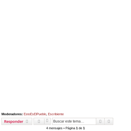
Moderadores:
EstoEsElPueblo
,
Escribiente
Buscar
Búsqueda 
Responder
4 mensajes • Página
1
de
1