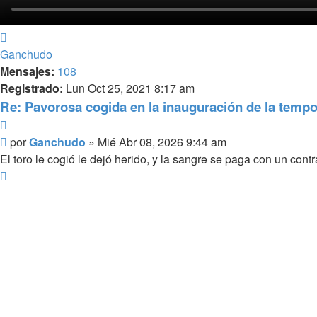
Arriba
Ganchudo
Mensajes:
108
Registrado:
Lun Oct 25, 2021 8:17 am
Re: Pavorosa cogida en la inauguración de la tempo
Citar
Mensaje
por
Ganchudo
»
Mié Abr 08, 2026 9:44 am
El toro le cogió le dejó herido, y la sangre se paga con un cont
Arriba