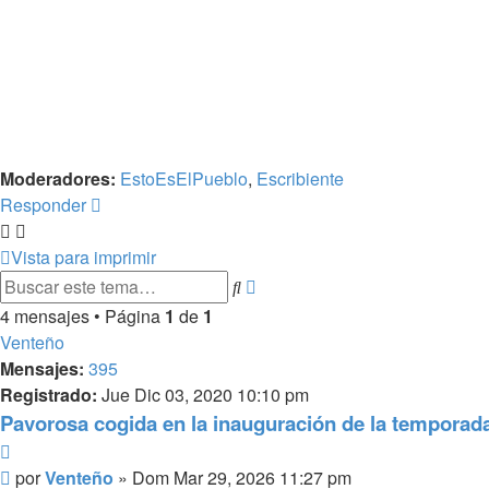
Moderadores:
EstoEsElPueblo
,
Escribiente
Responder
Vista para imprimir
Búsqueda
Buscar
avanzada
4 mensajes • Página
1
de
1
Venteño
Mensajes:
395
Registrado:
Jue Dic 03, 2020 10:10 pm
Pavorosa cogida en la inauguración de la temporada
Citar
Mensaje
por
Venteño
»
Dom Mar 29, 2026 11:27 pm