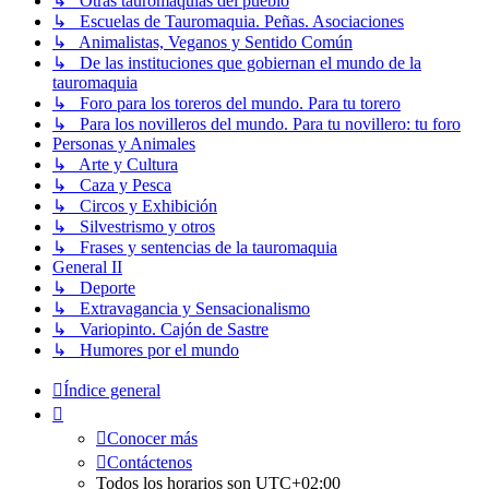
↳ Otras tauromaquias del pueblo
↳ Escuelas de Tauromaquia. Peñas. Asociaciones
↳ Animalistas, Veganos y Sentido Común
↳ De las instituciones que gobiernan el mundo de la
tauromaquia
↳ Foro para los toreros del mundo. Para tu torero
↳ Para los novilleros del mundo. Para tu novillero: tu foro
Personas y Animales
↳ Arte y Cultura
↳ Caza y Pesca
↳ Circos y Exhibición
↳ Silvestrismo y otros
↳ Frases y sentencias de la tauromaquia
General II
↳ Deporte
↳ Extravagancia y Sensacionalismo
↳ Variopinto. Cajón de Sastre
↳ Humores por el mundo
Índice general
Conocer más
Contáctenos
Todos los horarios son
UTC+02:00