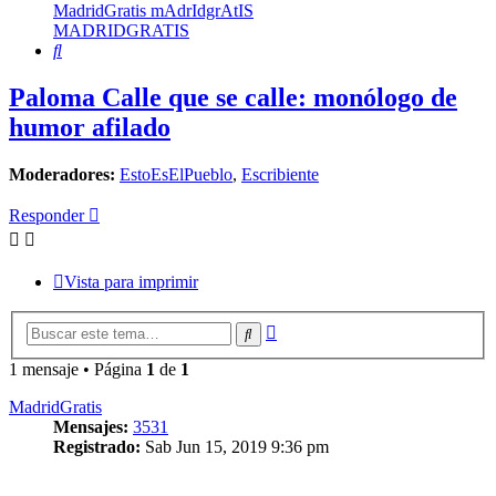
MadridGratis mAdrIdgrAtIS
MADRIDGRATIS
Buscar
Paloma Calle que se calle: monólogo de
humor afilado
Moderadores:
EstoEsElPueblo
,
Escribiente
Responder
Vista para imprimir
Búsqueda
Buscar
avanzada
1 mensaje • Página
1
de
1
MadridGratis
Mensajes:
3531
Registrado:
Sab Jun 15, 2019 9:36 pm