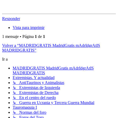
Responder
Vista para imprimir
1 mensaje • Página
1
de
1
Volver a “MADRIDGRATIS MadridGratis mAdrIdgrAtIS
MADRIDGRATIS”
Ir a
MADRIDGRATIS MadridGratis mAdrIdgrAtIS
MADRIDGRATIS
Extremistas. Y actualidad
↳ AntiTaurinos y Animalistas
↳ Extremistas de Izquierda
↳ Extremistas de Derecha
↳ En el centro del ruedo
↳ Guerra en Ucrania y Tercera Guerra Mundial
Tauromaquia I
↳ Normas del foro
↳ Foros del Toro