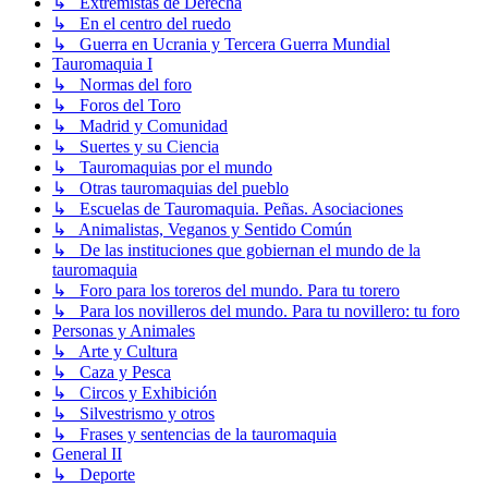
↳ Extremistas de Derecha
↳ En el centro del ruedo
↳ Guerra en Ucrania y Tercera Guerra Mundial
Tauromaquia I
↳ Normas del foro
↳ Foros del Toro
↳ Madrid y Comunidad
↳ Suertes y su Ciencia
↳ Tauromaquias por el mundo
↳ Otras tauromaquias del pueblo
↳ Escuelas de Tauromaquia. Peñas. Asociaciones
↳ Animalistas, Veganos y Sentido Común
↳ De las instituciones que gobiernan el mundo de la
tauromaquia
↳ Foro para los toreros del mundo. Para tu torero
↳ Para los novilleros del mundo. Para tu novillero: tu foro
Personas y Animales
↳ Arte y Cultura
↳ Caza y Pesca
↳ Circos y Exhibición
↳ Silvestrismo y otros
↳ Frases y sentencias de la tauromaquia
General II
↳ Deporte