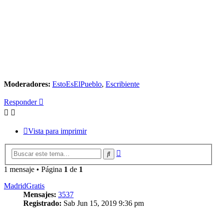
Moderadores:
EstoEsElPueblo
,
Escribiente
Responder
Vista para imprimir
Búsqueda
Buscar
avanzada
1 mensaje • Página
1
de
1
MadridGratis
Mensajes:
3537
Registrado:
Sab Jun 15, 2019 9:36 pm