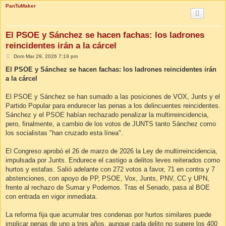
PanTuMaker
El PSOE y Sánchez se hacen fachas: los ladrones
reincidentes irán a la cárcel
M
Dom Mar 29, 2026 7:19 pm
e
n
El PSOE y Sánchez se hacen fachas: los ladrones reincidentes irán
s
a la cárcel
a
j
e
El PSOE y Sánchez se han sumado a las posiciones de VOX, Junts y el
Partido Popular para endurecer las penas a los delincuentes reincidentes.
Sánchez y el PSOE habían rechazado penalizar la multirreincidencia,
pero, finalmente, a cambio de los votos de JUNTS tanto Sánchez como
los socialistas "han cruzado esta línea".
El Congreso aprobó el 26 de marzo de 2026 la Ley de multirreincidencia,
impulsada por Junts. Endurece el castigo a delitos leves reiterados como
hurtos y estafas. Salió adelante con 272 votos a favor, 71 en contra y 7
abstenciones, con apoyo de PP, PSOE, Vox, Junts, PNV, CC y UPN,
frente al rechazo de Sumar y Podemos. Tras el Senado, pasa al BOE
con entrada en vigor inmediata.
La reforma fija que acumular tres condenas por hurtos similares puede
implicar penas de uno a tres años, aunque cada delito no supere los 400