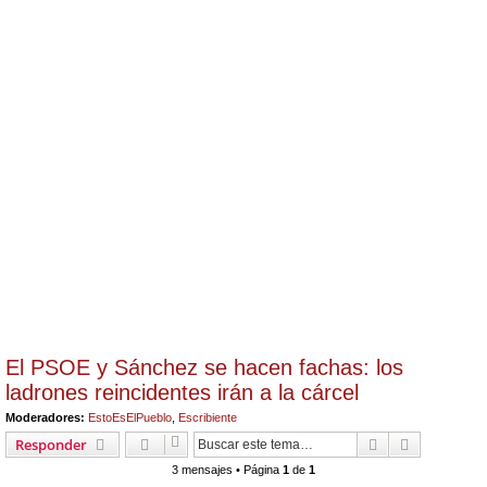
El PSOE y Sánchez se hacen fachas: los
ladrones reincidentes irán a la cárcel
Moderadores:
EstoEsElPueblo
,
Escribiente
Buscar
Búsqueda 
Responder
3 mensajes • Página
1
de
1