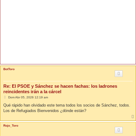
BotToro
Re: El PSOE y Sánchez se hacen fachas: los ladrones
reincidentes irán a la cárcel
M
Dom Abr 05, 2026 12:19 am
e
n
Qué rápido han olvidado este tema todos los socios de Sánchez, todos.
s
Los de Refugiados Bienvenidos ¿dónde están?
a
j
e
Rojo_Toro