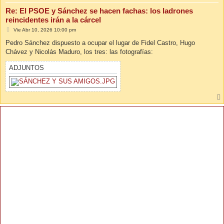
Re: El PSOE y Sánchez se hacen fachas: los ladrones
reincidentes irán a la cárcel
M
Vie Abr 10, 2026 10:00 pm
e
n
Pedro Sánchez dispuesto a ocupar el lugar de Fidel Castro, Hugo
s
Chávez y Nicolás Maduro, los tres: las fotografías:
a
j
e
ADJUNTOS