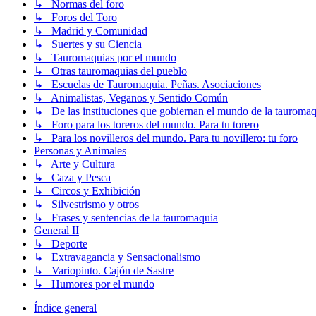
↳ Normas del foro
↳ Foros del Toro
↳ Madrid y Comunidad
↳ Suertes y su Ciencia
↳ Tauromaquias por el mundo
↳ Otras tauromaquias del pueblo
↳ Escuelas de Tauromaquia. Peñas. Asociaciones
↳ Animalistas, Veganos y Sentido Común
↳ De las instituciones que gobiernan el mundo de la tauromaq
↳ Foro para los toreros del mundo. Para tu torero
↳ Para los novilleros del mundo. Para tu novillero: tu foro
Personas y Animales
↳ Arte y Cultura
↳ Caza y Pesca
↳ Circos y Exhibición
↳ Silvestrismo y otros
↳ Frases y sentencias de la tauromaquia
General II
↳ Deporte
↳ Extravagancia y Sensacionalismo
↳ Variopinto. Cajón de Sastre
↳ Humores por el mundo
Índice general