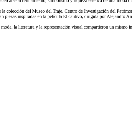
rá acercarse al refinamiento, simbolismo y riqueza estética de una moda
e la colección del Museo del Traje. Centro de Investigación del Patrimo
an piezas inspiradas en la película El cautivo, dirigida por Alejandro A
a moda, la literatura y la representación visual compartieron un mismo i