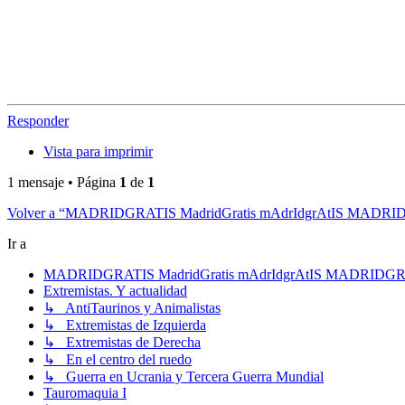
Responder
Vista para imprimir
1 mensaje • Página
1
de
1
Volver a “MADRIDGRATIS MadridGratis mAdrIdgrAtIS MADR
Ir a
MADRIDGRATIS MadridGratis mAdrIdgrAtIS MADRIDG
Extremistas. Y actualidad
↳ AntiTaurinos y Animalistas
↳ Extremistas de Izquierda
↳ Extremistas de Derecha
↳ En el centro del ruedo
↳ Guerra en Ucrania y Tercera Guerra Mundial
Tauromaquia I