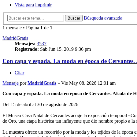
Vista para imprimir
Búsqueda avanzada
Buscar
1 mensaje • Página
1
de
1
MadridGratis
Mensajes:
3537
Registrado:
Sab Jun 15, 2019 9:36 pm
Con capa y espada. La moda en época de Cervantes. 
Citar
Mensaje
por
MadridGratis
»
Vie May 08, 2026 12:01 am
Con capa y espada. La moda en época de Cervantes. Alcalá de H
Del 15 de abril al 30 de agosto de 2026
El Museo Casa Natal de Cervantes acoge la exposición temporal «Con 
de Oro, una etapa histórica tan influyente que dio nombre propio a la
La muestra ofrece un recorrido por la moda y los tejidos de la época e