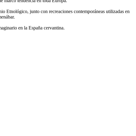
 que marcó tendencia en toda Europa.
nio Etnológico, junto con recreaciones contemporáneas utilizadas en
menábar.
maginario en la España cervantina.