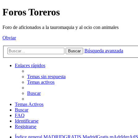
Foros Toreros
Foro de aficionados a la tauromaquia y al ocio con animales
Obviar
Búsqueda avanzada
Buscar
Enlaces rápidos
Temas sin respuesta
Temas activos
Buscar
Temas Activos
Buscar
FAQ
Identificarse
Registrarse
Índice general
MADRIDGRATIS MadridGratis mAdrIdgrA