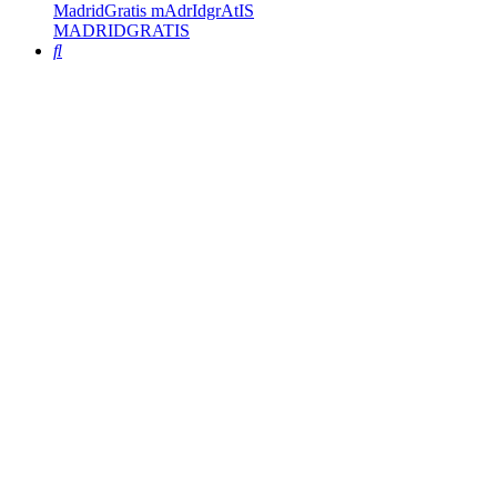
MadridGratis mAdrIdgrAtIS
MADRIDGRATIS
Buscar