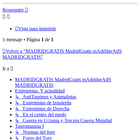
Responder
Vista para imprimir
1 mensaje • Página
1
de
1
Volver a “MADRIDGRATIS MadridGratis mAdrIdgrAtIS
MADRIDGRATIS”
Ir a
MADRIDGRATIS MadridGratis mAdrIdgrAtIS
MADRIDGRATIS
Extremistas. Y actualidad
↳ AntiTaurinos y Animalistas
↳ Extremistas de Izquierda
↳ Extremistas de Derecha
↳ En el centro del ruedo
↳ Guerra en Ucrania y Tercera Guerra Mundial
Tauromaquia I
↳ Normas del foro
↳ Foros del Toro