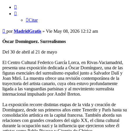
Citar
Citar
Mensaje
por
MadridGratis
»
Vie May 08, 2026 12:12 am
Óscar Domínguez. Surrealismos
Del 30 de abril al 21 de mayo
El Centro Cultural Federico García Lorca, en Rivas-Vaciamadrid,
presenta una exposición dedicada a Óscar Domínguez, una de las
figuras esenciales del surrealismo español junto a Salvador Dalí y
Joan Miró. La muestra ofrece una revisión contemporánea de la
trayectoria del artista canario, cuya obra estuvo profundamente
ligada a las vanguardias parisinas y al movimiento surrealista
internacional impulsado por André Breton.
La exposición recorre distintas etapas de la vida y creación de
Domínguez, desde sus primeros años entre Tenerife y París hasta su
consolidación artística en la capital francesa. También aborda sus
relaciones con grandes creadores del siglo XX, el clima cultural
durante la ocupación nazi y la influencia que ejercieron sobre él
artistas como Pablo Picasso y Giorgio de Chirico.