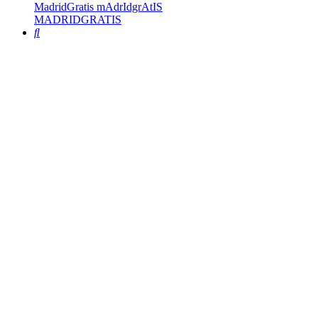
MadridGratis mAdrIdgrAtIS
MADRIDGRATIS
Buscar