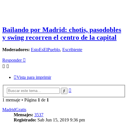
Bailando por Madrid: chotis, pasodobles
y swing recorren el centro de la capital
Moderadores:
EstoEsElPueblo
,
Escribiente
Responder
Vista para imprimir
Búsqueda
Buscar
avanzada
1 mensaje • Página
1
de
1
MadridGratis
Mensajes:
3537
Registrado:
Sab Jun 15, 2019 9:36 pm