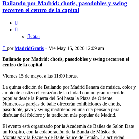
Bailando por Madrid: chotis, pasodobles y swing
recorren el centro de la capital
Citar
Citar
Mensaje
por
MadridGratis
»
Vie May 15, 2026 12:09 am
Bailando por Madrid: chotis, pasodobles y swing recorren el
centro de la capital
Viernes 15 de mayo, a las 11:00 horas.
La quinta edición de Bailando por Madrid llenará de música, color y
ambiente castizo el corazón de la ciudad con un gran recorrido
popular desde la Puerta del Sol hasta la Plaza de Oriente.
Numerosas parejas de baile ofrecerán exhibiciones de chotis,
pasodoble, java y swing madrileño en una cita pensada para
disfrutar del folclore y la tradición más popular de Madrid.
El evento está organizado por la Academia de Bailes de Salón Date
un Respiro, con la colaboración de la Banda de Música de
Moratalaz y la Escuela de Baile Sauce de Tetuán. La actividad