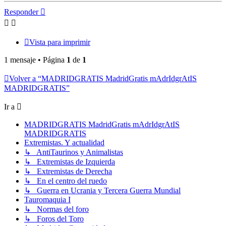
Responder
Vista para imprimir
1 mensaje • Página
1
de
1
Volver a “MADRIDGRATIS MadridGratis mAdrIdgrAtIS
MADRIDGRATIS”
Ir a
MADRIDGRATIS MadridGratis mAdrIdgrAtIS
MADRIDGRATIS
Extremistas. Y actualidad
↳ AntiTaurinos y Animalistas
↳ Extremistas de Izquierda
↳ Extremistas de Derecha
↳ En el centro del ruedo
↳ Guerra en Ucrania y Tercera Guerra Mundial
Tauromaquia I
↳ Normas del foro
↳ Foros del Toro