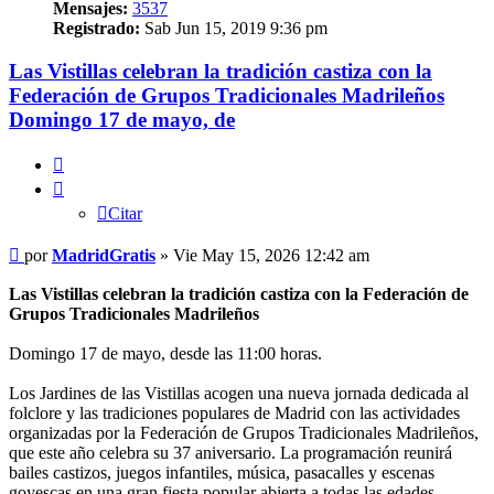
Mensajes:
3537
Registrado:
Sab Jun 15, 2019 9:36 pm
Las Vistillas celebran la tradición castiza con la
Federación de Grupos Tradicionales Madrileños
Domingo 17 de mayo, de
Citar
Citar
Mensaje
por
MadridGratis
»
Vie May 15, 2026 12:42 am
Las Vistillas celebran la tradición castiza con la Federación de
Grupos Tradicionales Madrileños
Domingo 17 de mayo, desde las 11:00 horas.
Los Jardines de las Vistillas acogen una nueva jornada dedicada al
folclore y las tradiciones populares de Madrid con las actividades
organizadas por la Federación de Grupos Tradicionales Madrileños,
que este año celebra su 37 aniversario. La programación reunirá
bailes castizos, juegos infantiles, música, pasacalles y escenas
goyescas en una gran fiesta popular abierta a todas las edades.