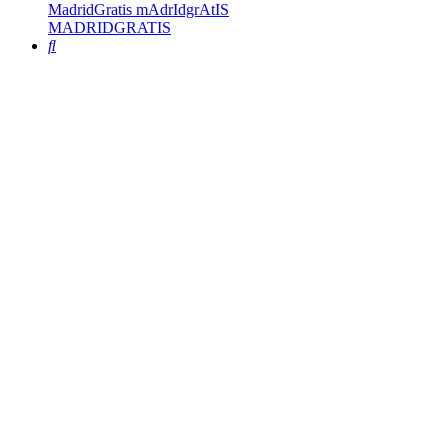
MadridGratis mAdrIdgrAtIS
MADRIDGRATIS
Buscar