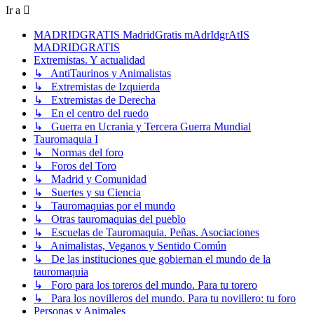
Ir a
MADRIDGRATIS MadridGratis mAdrIdgrAtIS
MADRIDGRATIS
Extremistas. Y actualidad
↳ AntiTaurinos y Animalistas
↳ Extremistas de Izquierda
↳ Extremistas de Derecha
↳ En el centro del ruedo
↳ Guerra en Ucrania y Tercera Guerra Mundial
Tauromaquia I
↳ Normas del foro
↳ Foros del Toro
↳ Madrid y Comunidad
↳ Suertes y su Ciencia
↳ Tauromaquias por el mundo
↳ Otras tauromaquias del pueblo
↳ Escuelas de Tauromaquia. Peñas. Asociaciones
↳ Animalistas, Veganos y Sentido Común
↳ De las instituciones que gobiernan el mundo de la
tauromaquia
↳ Foro para los toreros del mundo. Para tu torero
↳ Para los novilleros del mundo. Para tu novillero: tu foro
Personas y Animales