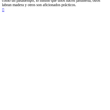
como un pasatiempo, lo mismo que unos hacen jardinería, otros
labran madera y otros son aficionados prácticos.
Arriba