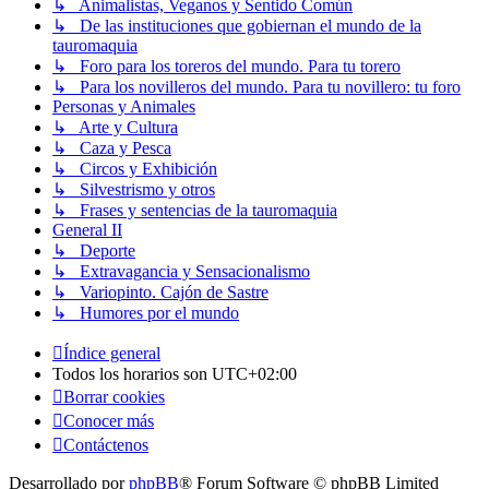
↳ Animalistas, Veganos y Sentido Común
↳ De las instituciones que gobiernan el mundo de la
tauromaquia
↳ Foro para los toreros del mundo. Para tu torero
↳ Para los novilleros del mundo. Para tu novillero: tu foro
Personas y Animales
↳ Arte y Cultura
↳ Caza y Pesca
↳ Circos y Exhibición
↳ Silvestrismo y otros
↳ Frases y sentencias de la tauromaquia
General II
↳ Deporte
↳ Extravagancia y Sensacionalismo
↳ Variopinto. Cajón de Sastre
↳ Humores por el mundo
Índice general
Todos los horarios son
UTC+02:00
Borrar cookies
Conocer más
Contáctenos
Desarrollado por
phpBB
® Forum Software © phpBB Limited