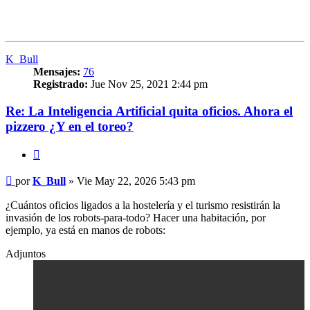
K_Bull
Mensajes:
76
Registrado:
Jue Nov 25, 2021 2:44 pm
Re: La Inteligencia Artificial quita oficios. Ahora el
pizzero ¿Y en el toreo?
Citar
Mensaje
por
K_Bull
»
Vie May 22, 2026 5:43 pm
¿Cuántos oficios ligados a la hostelería y el turismo resistirán la
invasión de los robots-para-todo? Hacer una habitación, por
ejemplo, ya está en manos de robots:
Adjuntos