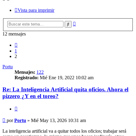
Vista para imprimir
Búsqueda
Buscar
avanzada
12 mensajes
Anterior
1
2
Portu
Mensajes:
122
Registrado:
Mié Ene 19, 2022 10:02 am
Re: La Inteligencia Artificial quita oficios. Ahora el
pizzero ¿Y en el toreo?
Citar
Mensaje
por
Portu
»
Mié May 13, 2026 10:31 am
La inteligencia artificial va a quitar todos los oficios; trabajar será