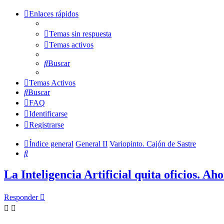
Enlaces rápidos
Temas sin respuesta
Temas activos
Buscar
Temas Activos
Buscar
FAQ
Identificarse
Registrarse
Índice general
General II
Variopinto. Cajón de Sastre
Buscar
La Inteligencia Artificial quita oficios. Ah
Responder