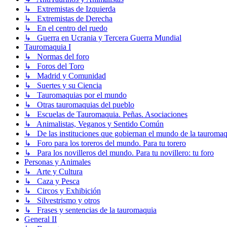
↳ Extremistas de Izquierda
↳ Extremistas de Derecha
↳ En el centro del ruedo
↳ Guerra en Ucrania y Tercera Guerra Mundial
Tauromaquia I
↳ Normas del foro
↳ Foros del Toro
↳ Madrid y Comunidad
↳ Suertes y su Ciencia
↳ Tauromaquias por el mundo
↳ Otras tauromaquias del pueblo
↳ Escuelas de Tauromaquia. Peñas. Asociaciones
↳ Animalistas, Veganos y Sentido Común
↳ De las instituciones que gobiernan el mundo de la tauromaq
↳ Foro para los toreros del mundo. Para tu torero
↳ Para los novilleros del mundo. Para tu novillero: tu foro
Personas y Animales
↳ Arte y Cultura
↳ Caza y Pesca
↳ Circos y Exhibición
↳ Silvestrismo y otros
↳ Frases y sentencias de la tauromaquia
General II