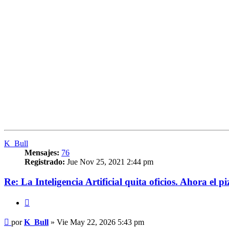
K_Bull
Mensajes:
76
Registrado:
Jue Nov 25, 2021 2:44 pm
Re: La Inteligencia Artificial quita oficios. Ahora el p
Citar
Mensaje
por
K_Bull
»
Vie May 22, 2026 5:43 pm