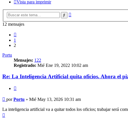
Vista para imprimir
Búsqueda
Buscar
avanzada
12 mensajes
Anterior
1
2
Portu
Mensajes:
122
Registrado:
Mié Ene 19, 2022 10:02 am
Re: La Inteligencia Artificial quita oficios. Ahora el p
Citar
Mensaje
por
Portu
»
Mié May 13, 2026 10:31 am
La inteligencia artificial va a quitar todos los oficios; trabajar será
Arriba