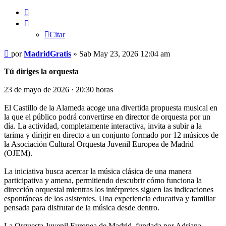
Citar
Citar
Mensaje
por
MadridGratis
»
Sab May 23, 2026 12:04 am
Tú diriges la orquesta
23 de mayo de 2026 · 20:30 horas
El Castillo de la Alameda acoge una divertida propuesta musical en
la que el público podrá convertirse en director de orquesta por un
día. La actividad, completamente interactiva, invita a subir a la
tarima y dirigir en directo a un conjunto formado por 12 músicos de
la Asociación Cultural Orquesta Juvenil Europea de Madrid
(OJEM).
La iniciativa busca acercar la música clásica de una manera
participativa y amena, permitiendo descubrir cómo funciona la
dirección orquestal mientras los intérpretes siguen las indicaciones
espontáneas de los asistentes. Una experiencia educativa y familiar
pensada para disfrutar de la música desde dentro.
La Orquesta Juvenil Europea de Madrid, fundada por Adriana