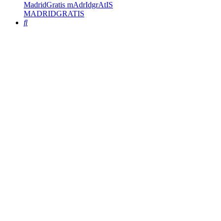
MadridGratis mAdrIdgrAtIS
MADRIDGRATIS
Buscar