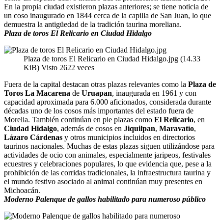
En la propia ciudad existieron plazas anteriores; se tiene noticia de
un coso inaugurado en 1844 cerca de la capilla de San Juan, lo que
demuestra la antigüedad de la tradición taurina moreliana.
Plaza de toros El Relicario en Ciudad Hidalgo
Plaza de toros El Relicario en Ciudad Hidalgo.jpg (14.33
KiB) Visto 2622 veces
Fuera de la capital destacan otras plazas relevantes como la
Plaza de
Toros La Macarena
de
Uruapan
, inaugurada en 1961 y con
capacidad aproximada para 6.000 aficionados, considerada durante
décadas uno de los cosos más importantes del estado fuera de
Morelia. También continúan en pie plazas como
El Relicario
, en
Ciudad Hidalgo
, además de cosos en
Jiquilpan
,
Maravatío
,
Lázaro Cárdenas
y otros municipios incluidos en directorios
taurinos nacionales. Muchas de estas plazas siguen utilizándose para
actividades de ocio con animales, especialmente jaripeos, festivales
ecuestres y celebraciones populares, lo que evidencia que, pese a la
prohibición de las corridas tradicionales, la infraestructura taurina y
el mundo festivo asociado al animal continúan muy presentes en
Michoacán.
Moderno Palenque de gallos habilitado para numeroso público