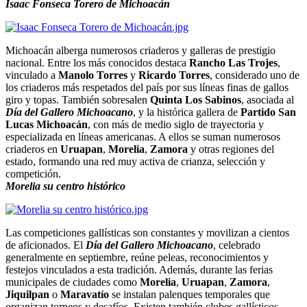
Isaac Fonseca Torero de Michoacán
Michoacán alberga numerosos criaderos y galleras de prestigio
nacional. Entre los más conocidos destaca
Rancho Las Trojes
,
vinculado a
Manolo Torres
y
Ricardo Torres
, considerado uno de
los criaderos más respetados del país por sus líneas finas de gallos
giro y topas. También sobresalen
Quinta Los Sabinos
, asociada al
Día del Gallero Michoacano
, y la histórica gallera de
Partido San
Lucas Michoacán
, con más de medio siglo de trayectoria y
especializada en líneas americanas. A ellos se suman numerosos
criaderos en
Uruapan
,
Morelia
,
Zamora
y otras regiones del
estado, formando una red muy activa de crianza, selección y
competición.
Morelia su centro histórico
Las competiciones gallísticas son constantes y movilizan a cientos
de aficionados. El
Día del Gallero Michoacano
, celebrado
generalmente en septiembre, reúne peleas, reconocimientos y
festejos vinculados a esta tradición. Además, durante las ferias
municipales de ciudades como
Morelia
,
Uruapan
,
Zamora
,
Jiquilpan
o
Maravatío
se instalan palenques temporales que
organizan torneos y desafíos. Existen también clubes gallísticos