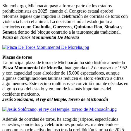
Sin embargo, Michoacán pasó a formar parte de los estados
prohibicionistas en 2025, cuando el Congreso estatal aprobó
reformas legales que impiden la celebración de corridas de toros con
violencia hacia el animal. La decisión situó al estado junto a
territorios como
Coahuila
,
Guerrero
,
Quintana Roo
,
Sinaloa
y
Sonora
dentro del bloque contrario a la tauromaquia tradicional.
Plaza de Toros Monumental De Morelia
Plazas de toros
La principal plaza de toros de Michoacán ha sido históricamente la
Plaza Monumental de Morelia
, inaugurada el 2 de marzo de 1952
y con capacidad para alrededor de 15.000 espectadores, aunque
algunas configuraciones taurinas reducen el aforo efectivo a cifras
algo menores. Este recinto multiusos se convirtió durante décadas en
el gran coso del estado y en uno de los más importantes del
occidente mexicano.
Jesús Solórzano, el rey del temple, torero de Michoacán
Además de corridas de toros, ha acogido jaripeos, espectáculos
ecuestres, conciertos y celebraciones populares, manteniéndose
como un espacio activo incluso tras la prohibición taurina de 2025.