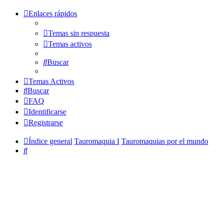
Enlaces rápidos
Temas sin respuesta
Temas activos
Buscar
Temas Activos
Buscar
FAQ
Identificarse
Registrarse
Índice general
Tauromaquia I
Tauromaquias por el mundo
Buscar