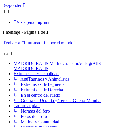
Responder
Vista para imprimir
1 mensaje • Página
1
de
1
Volver a “Tauromaquias por el mundo”
Ir a
MADRIDGRATIS MadridGratis mAdrIdgrAtIS
MADRIDGRATIS
Extremistas. Y actualidad
↳ AntiTaurinos y Animalistas
↳ Extremistas de Izquierda
↳ Extremistas de Derecha
↳ En el centro del ruedo
↳ Guerra en Ucrania y Tercera Guerra Mundial
Tauromaquia I
↳ Normas del foro
↳ Foros del Toro
↳ Madrid y Comunidad