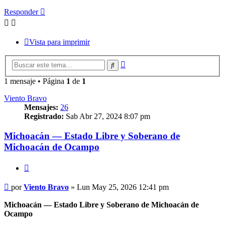
Responder
Vista para imprimir
Búsqueda
Buscar
avanzada
1 mensaje • Página
1
de
1
Viento Bravo
Mensajes:
26
Registrado:
Sab Abr 27, 2024 8:07 pm
Michoacán — Estado Libre y Soberano de
Michoacán de Ocampo
Citar
Mensaje
por
Viento Bravo
»
Lun May 25, 2026 12:41 pm
Michoacán — Estado Libre y Soberano de Michoacán de
Ocampo