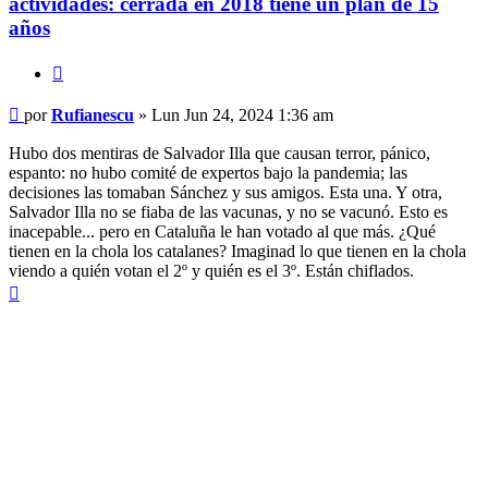
actividades: cerrada en 2018 tiene un plan de 15
años
Citar
Mensaje
por
Rufianescu
»
Lun Jun 24, 2024 1:36 am
Hubo dos mentiras de Salvador Illa que causan terror, pánico,
espanto: no hubo comité de expertos bajo la pandemia; las
decisiones las tomaban Sánchez y sus amigos. Esta una. Y otra,
Salvador Illa no se fiaba de las vacunas, y no se vacunó. Esto es
inacepable... pero en Cataluña le han votado al que más. ¿Qué
tienen en la chola los catalanes? Imaginad lo que tienen en la chola
viendo a quién votan el 2º y quién es el 3º. Están chiflados.
Arriba