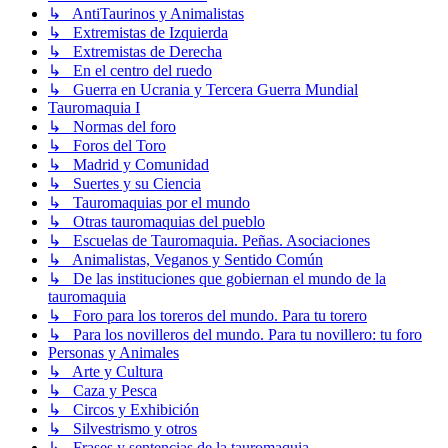
↳ AntiTaurinos y Animalistas
↳ Extremistas de Izquierda
↳ Extremistas de Derecha
↳ En el centro del ruedo
↳ Guerra en Ucrania y Tercera Guerra Mundial
Tauromaquia I
↳ Normas del foro
↳ Foros del Toro
↳ Madrid y Comunidad
↳ Suertes y su Ciencia
↳ Tauromaquias por el mundo
↳ Otras tauromaquias del pueblo
↳ Escuelas de Tauromaquia. Peñas. Asociaciones
↳ Animalistas, Veganos y Sentido Común
↳ De las instituciones que gobiernan el mundo de la
tauromaquia
↳ Foro para los toreros del mundo. Para tu torero
↳ Para los novilleros del mundo. Para tu novillero: tu foro
Personas y Animales
↳ Arte y Cultura
↳ Caza y Pesca
↳ Circos y Exhibición
↳ Silvestrismo y otros
↳ Frases y sentencias de la tauromaquia