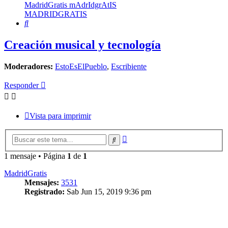
MadridGratis mAdrIdgrAtIS
MADRIDGRATIS
Buscar
Creación musical y tecnología
Moderadores:
EstoEsElPueblo
,
Escribiente
Responder
Vista para imprimir
Búsqueda
Buscar
avanzada
1 mensaje • Página
1
de
1
MadridGratis
Mensajes:
3531
Registrado:
Sab Jun 15, 2019 9:36 pm