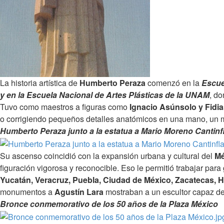
La historia artística de
Humberto Peraza
comenzó en la
Escue
y en la Escuela Nacional de Artes Plásticas de la UNAM
, do
Tuvo como maestros a figuras como
Ignacio Asúnsolo y Fidia
o corrigiendo pequeños detalles anatómicos en una mano, un mú
Humberto Peraza junto a la estatua a Mario Moreno Cantinfla
Su ascenso coincidió con la expansión urbana y cultural del
M
figuración vigorosa y reconocible. Eso le permitió trabajar p
Yucatán, Veracruz, Puebla, Ciudad de México, Zacatecas, Hi
monumentos a
Agustín Lara
mostraban a un escultor capaz de mo
Bronce conmemorativo de los 50 años de la Plaza México