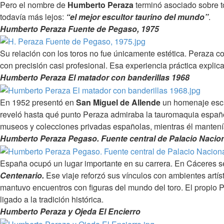
Pero el nombre de
Humberto Peraza
terminó asociado sobre t
todavía más lejos:
“el mejor escultor taurino del mundo”
.
Humberto Peraza Fuente de Pegaso, 1975
Su relación con los toros no fue únicamente estética. Peraza co
con precisión casi profesional. Esa experiencia práctica expli
Humberto Peraza El matador con banderillas 1968
En 1952 presentó en
San Miguel de Allende
un homenaje escu
reveló hasta qué punto Peraza admiraba la tauromaquia español
museos y colecciones privadas españolas, mientras él mantenía
Humberto Peraza Pegaso. Fuente central de Palacio Nacio
España ocupó un lugar importante en su carrera. En Cáceres s
Centenario.
Ese viaje reforzó sus vínculos con ambientes artí
mantuvo encuentros con figuras del mundo del toro. El propio P
ligado a la tradición histórica.
Humberto Peraza y Ojeda El Encierro