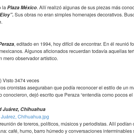
o la
Plaza México
. Allí realizó algunas de sus piezas más con
Eloy”.
Sus obras no eran simples homenajes decorativos. Buscab
e.
Peraza
, editado en 1994, hoy difícil de encontrar. En él reunió 
nos mexicanos. Algunos aficionados recuerdan todavía aquellas te
n mero observador artístico.
) Visto 3474 veces
rios cronistas aseguraban que podía reconocer el estilo de un
 lo conocieron, dejó escrito que Peraza “entendía como pocos el
d Juárez, Chihuahua
reunión de toreros, políticos, músicos y periodistas. Allí podían
cana: café, humo, barro húmedo y conversaciones interminables s