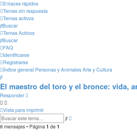
Enlaces rápidos
Temas sin respuesta
Temas activos
Buscar
Temas Activos
Buscar
FAQ
Identificarse
Registrarse
Índice general
Personas y Animales
Arte y Cultura
Buscar
El maestro del toro y el bronce: vida,
Responder
Vista para imprimir
Búsqueda
Buscar
avanzada
8 mensajes • Página
1
de
1