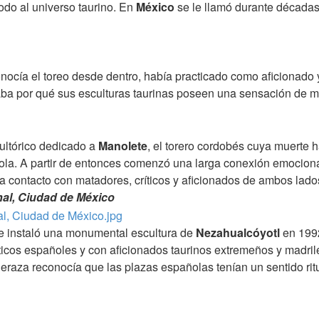
odo al universo taurino. En
México
se le llamó durante década
nocía el toreo desde dentro, había practicado como aficionado y
caba por qué sus esculturas taurinas poseen una sensación de m
ltórico dedicado a
Manolete
, el torero cordobés cuya muerte
a. A partir de entonces comenzó una larga conexión emocional 
 contacto con matadores, críticos y aficionados de ambos lados
nal, Ciudad de México
e instaló una monumental escultura de
Nezahualcóyotl
en 1992
sticos españoles y con aficionados taurinos extremeños y madri
eraza reconocía que las plazas españolas tenían un sentido rit