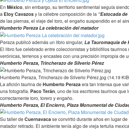
En
México
, sin embargo, su territorio sentimental seguía siend
a
Eloy Cavazos
y la célebre composición de la
“Estocada de 
de las piernas, el viaje del toro, el engaño suspendido en el air
Humberto Pereza La celebración del matador
Peraza publicó además un libro singular,
La Tauromaquia de 
El libro fue celebrado entre coleccionistas y bibliófilos tauri
verónicas, terrenos y encastes con una precisión impropia de u
Humberto Peraza, Trincherazo de Silverio Pérez
Humberto Peraza, Trincherazo de Silverio Pérez.jpg (14.19 KiB
La afición taurina de
Humberto Peraza
era tan intensa que va
una fotografía.
Paco Terán
, uno de los escritores taurinos que
correctamente toro, torero y engaño.
Humberto Peraza, El Encierro, Plaza Monumental de Ciuda
Su taller de
Cuernavaca
se convirtió durante años en lugar de 
matador retirado. El ambiente tenía algo de vieja tertulia mexi