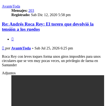
AvanteToda
Mensajes:
203
Registrado:
Sab Dic 12, 2020 5:58 pm
Re: Andrés Roca Rey: El torero que devolvió la
tensión a los ruedos
Citar
Mensaje
por
AvanteToda
»
Sab Jul 25, 2026 6:25 pm
Roca Rey con leves toques forma unos giros imposibles para unos
circulares que se ven muy pocas veces, un privilegio de faena en
Santander
Adjuntos