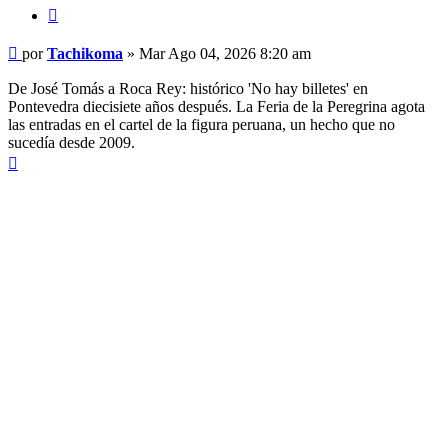
Citar
Mensaje
por
Tachikoma
»
Mar Ago 04, 2026 8:20 am
De José Tomás a Roca Rey: histórico 'No hay billetes' en
Pontevedra diecisiete años después. La Feria de la Peregrina agota
las entradas en el cartel de la figura peruana, un hecho que no
sucedía desde 2009.
Arriba