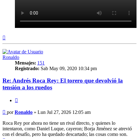
Arriba
Ronaldo
Mensajes:
151
Registrado:
Sab May 09, 2020 10:34 pm
Re: Andrés Roca Rey: El torero que devolvió la
tensión a los ruedos
Citar
Mensaje
por
Ronaldo
»
Lun Jul 27, 2026 12:05 am
Roca Rey por ahora no tiene un rival directo, y quienes lo
intentaron, como Daniel Luque, cayeron; Borja Jiménez se atrevió
con el desafío, pero ha quedado descartado; las cosas como son.