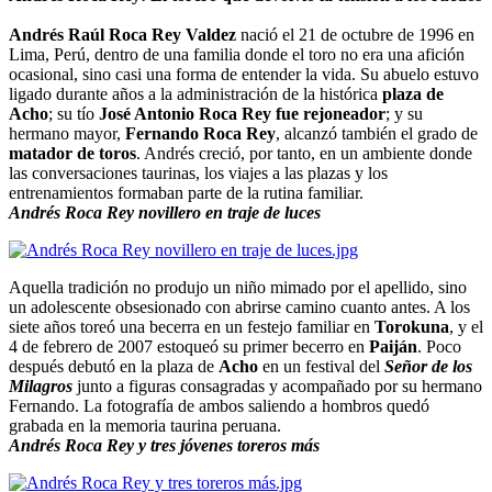
Andrés Raúl Roca Rey Valdez
nació el 21 de octubre de 1996 en
Lima, Perú, dentro de una familia donde el toro no era una afición
ocasional, sino casi una forma de entender la vida. Su abuelo estuvo
ligado durante años a la administración de la histórica
plaza de
Acho
; su tío
José Antonio Roca Rey fue rejoneador
; y su
hermano mayor,
Fernando Roca Rey
, alcanzó también el grado de
matador de toros
. Andrés creció, por tanto, en un ambiente donde
las conversaciones taurinas, los viajes a las plazas y los
entrenamientos formaban parte de la rutina familiar.
Andrés Roca Rey novillero en traje de luces
Aquella tradición no produjo un niño mimado por el apellido, sino
un adolescente obsesionado con abrirse camino cuanto antes. A los
siete años toreó una becerra en un festejo familiar en
Torokuna
, y el
4 de febrero de 2007 estoqueó su primer becerro en
Paiján
. Poco
después debutó en la plaza de
Acho
en un festival del
Señor de los
Milagros
junto a figuras consagradas y acompañado por su hermano
Fernando. La fotografía de ambos saliendo a hombros quedó
grabada en la memoria taurina peruana.
Andrés Roca Rey y tres jóvenes toreros más