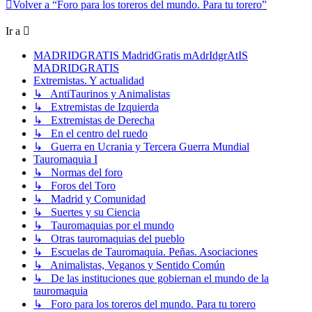
Volver a “Foro para los toreros del mundo. Para tu torero”
Ir a
MADRIDGRATIS MadridGratis mAdrIdgrAtIS
MADRIDGRATIS
Extremistas. Y actualidad
↳ AntiTaurinos y Animalistas
↳ Extremistas de Izquierda
↳ Extremistas de Derecha
↳ En el centro del ruedo
↳ Guerra en Ucrania y Tercera Guerra Mundial
Tauromaquia I
↳ Normas del foro
↳ Foros del Toro
↳ Madrid y Comunidad
↳ Suertes y su Ciencia
↳ Tauromaquias por el mundo
↳ Otras tauromaquias del pueblo
↳ Escuelas de Tauromaquia. Peñas. Asociaciones
↳ Animalistas, Veganos y Sentido Común
↳ De las instituciones que gobiernan el mundo de la
tauromaquia
↳ Foro para los toreros del mundo. Para tu torero