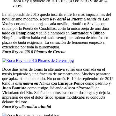
Roca Rey Novillero en 2013.JPG (43.88 KiB) Visto 4624
veces
La temporada de 2015 quedó inscrita entre las más impactantes del
novillerismo moderno.
Roca Rey abrió la Puerta Grande de Las
Ventas
cortando una oreja a cada novillo; triunfó en Sevilla con
salida por la Puerta de Cuadrillas; cortó la única oreja de una dura
tarde en
Pamplona
; y salió a hombros en
Santander y Bilbao
.
Ningún novillero había enlazado semejante cadena de triunfos en
plazas de tanta exigencia. La sensación de fenómeno empezó a
extenderse por toda la tauromaquia.
Roca Rey en 2016 Pinares de Gerena
Doce días antes de tomar la alternativa sufrió una cornada en el
muslo izquierdo y una fractura de metacarpiano. Muchos pensaron
que aplazaría el doctorado. No ocurrió. El 19 de septiembre de 2015
tomó la
alternativa en Nimes
con
Enrique Ponce
como padrino y
Juan Bautista
como testigo, lidiando
el toro “Pocosol”
, de
Victoriano del Río. Salió a hombros tras cortar dos orejas y dejó la
impresión de que el dolor físico apenas modificaba su conducta
delante del toro.
Roca Rey alternativa triunfal