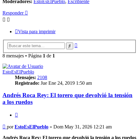
Moderadores:
EstoEsElPueblo
,
Escribiente
Responder
Vista para imprimir
Búsqueda
Buscar
avanzada
8 mensajes • Página
1
de
1
EstoEsElPueblo
Mensajes:
2108
Registrado:
Jue Ene 24, 2019 1:50 am
Andrés Roca Rey: El torero que devolvió la tensión
a los ruedos
Citar
Mensaje
por
EstoEsElPueblo
»
Dom May 31, 2026 12:21 am
Andrés Roca Rey: El torero que devolvió la tensión a los ruedos