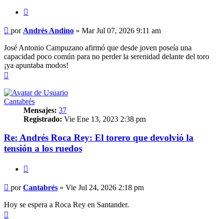
Citar
Mensaje
por
Andrés Andino
»
Mar Jul 07, 2026 9:11 am
José Antonio Campuzano afirmó que desde joven poseía una
capacidad poco común para no perder la serenidad delante del toro
¡ya apuntaba modos!
Arriba
Cantabrés
Mensajes:
37
Registrado:
Vie Ene 13, 2023 2:38 pm
Re: Andrés Roca Rey: El torero que devolvió la
tensión a los ruedos
Citar
Mensaje
por
Cantabrés
»
Vie Jul 24, 2026 2:18 pm
Hoy se espera a Roca Rey en Santander.
Arriba