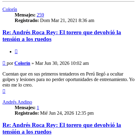
Colorín
Mensajes:
259
Registrado:
Dom Mar 21, 2021 8:36 am
Re: Andrés Roca Rey: El torero que devolvió la
tensión a los ruedos
Citar
Mensaje
por
Colorín
»
Mar Jun 30, 2026 10:02 am
Cuentan que en sus primeros tentaderos en Perú llegó a ocultar
golpes y lesiones para no perder oportunidades de entrenamiento. Yo
esto me lo creo.
Arriba
Andrés Andino
Mensajes:
1
Registrado:
Mié Jun 24, 2026 12:35 pm
Re: Andrés Roca Rey: El torero que devolvió la
tensión a los ruedos