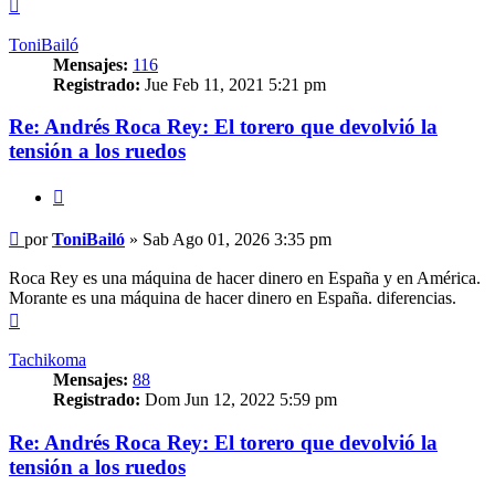
Arriba
ToniBailó
Mensajes:
116
Registrado:
Jue Feb 11, 2021 5:21 pm
Re: Andrés Roca Rey: El torero que devolvió la
tensión a los ruedos
Citar
Mensaje
por
ToniBailó
»
Sab Ago 01, 2026 3:35 pm
Roca Rey es una máquina de hacer dinero en España y en América.
Morante es una máquina de hacer dinero en España. diferencias.
Arriba
Tachikoma
Mensajes:
88
Registrado:
Dom Jun 12, 2022 5:59 pm
Re: Andrés Roca Rey: El torero que devolvió la
tensión a los ruedos