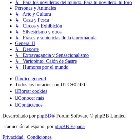
↳ Para los novilleros del mundo. Para tu novillero: tu foro
Personas y Animales
↳ Arte y Cultura
↳ Caza y Pesca
↳ Circos y Exhibición
↳ Silvestrismo y otros
↳ Frases y sentencias de la tauromaquia
General II
↳ Deporte
↳ Extravagancia y Sensacionalismo
↳ Variopinto. Cajón de Sastre
↳ Humores por el mundo
Índice general
Todos los horarios son
UTC+02:00
Borrar cookies
Conocer más
Contáctenos
Desarrollado por
phpBB
® Forum Software © phpBB Limited
Traducción al español por
phpBB España
Privacidad
|
Condiciones