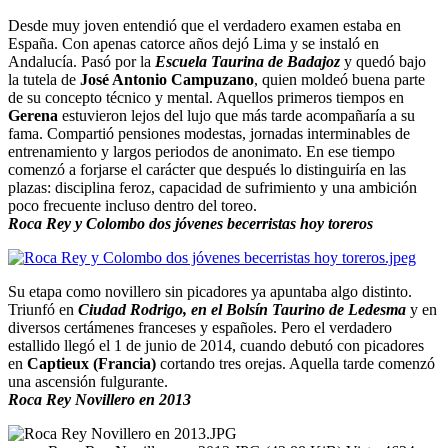
Desde muy joven entendió que el verdadero examen estaba en
España. Con apenas catorce años dejó Lima y se instaló en
Andalucía. Pasó por la
Escuela Taurina de Badajoz
y quedó bajo
la tutela de
José Antonio Campuzano
, quien moldeó buena parte
de su concepto técnico y mental. Aquellos primeros tiempos en
Gerena
estuvieron lejos del lujo que más tarde acompañaría a su
fama. Compartió pensiones modestas, jornadas interminables de
entrenamiento y largos periodos de anonimato. En ese tiempo
comenzó a forjarse el carácter que después lo distinguiría en las
plazas: disciplina feroz, capacidad de sufrimiento y una ambición
poco frecuente incluso dentro del toreo.
Roca Rey y Colombo dos jóvenes becerristas hoy toreros
Su etapa como novillero sin picadores ya apuntaba algo distinto.
Triunfó en
Ciudad Rodrigo, en el Bolsín Taurino de Ledesma
y en
diversos certámenes franceses y españoles. Pero el verdadero
estallido llegó el 1 de junio de 2014, cuando debutó con picadores
en
Captieux (Francia)
cortando tres orejas. Aquella tarde comenzó
una ascensión fulgurante.
Roca Rey Novillero en 2013