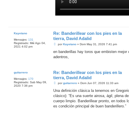
Re: Banderillear con los pies en la
Kayetano
tierra, David Adalid
Mensajes:
131
Registrado:
Mié Ago 04,
M
por
Kayetano
»
Dom May 31, 2026 7:41 pm
2021 4:02 pm
e
n
en banderillas hay toros que embisten mejor 
s
adentros,
a
j
e
Re: Banderillear con los pies en la
guitarrero
tierra, David Adalid
Mensajes:
170
Registrado:
Sab May 09,
M
por
guitarrero
»
Dom Jun 07, 2026 11:33 am
2020 7:36 pm
e
n
Una definición clásica la tenemos en Gregorio
s
clásico): “Es una suerte airosa, ágil, plena 
a
j
cuerpo limpio. Banderillear pronto, en todos l
e
es condición principal de buen banderillero.”