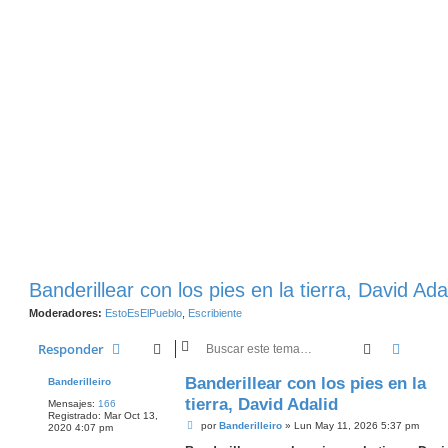
Banderillear con los pies en la tierra, David Ada
Moderadores:
EstoEsElPueblo
,
Escribiente
Buscar
Búsqu
Responder
Banderillear con los pies en la
Banderilleiro
tierra, David Adalid
Mensajes:
166
Registrado:
Mar Oct 13,
M
por
Banderilleiro
»
Lun May 11, 2026 5:37 pm
2020 4:07 pm
e