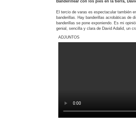
n
Banderillear con los pies en la tierra, Dav
s
a
j
El tercio de varas es espectacular también en
e
banderillas. Hay banderillas acrobáticas de di
banderillas se pone exponiendo. Es mi opinió
genial, sencilla y clara de David Adalid, un c
ADJUNTOS