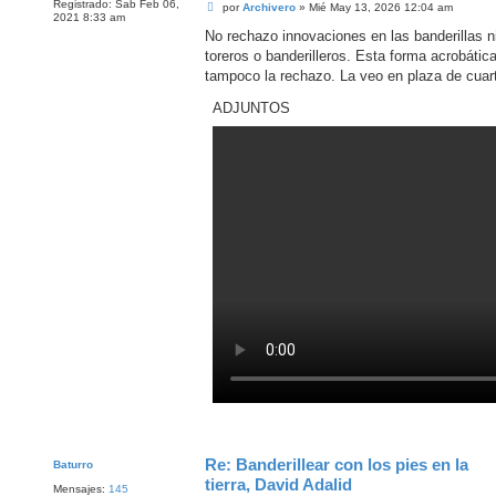
Registrado:
Sab Feb 06,
M
por
Archivero
»
Mié May 13, 2026 12:04 am
2021 8:33 am
e
n
No rechazo innovaciones en las banderillas ni
s
toreros o banderilleros. Esta forma acrobáti
a
j
tampoco la rechazo. La veo en plaza de cuart
e
ADJUNTOS
Re: Banderillear con los pies en la
Baturro
tierra, David Adalid
Mensajes:
145