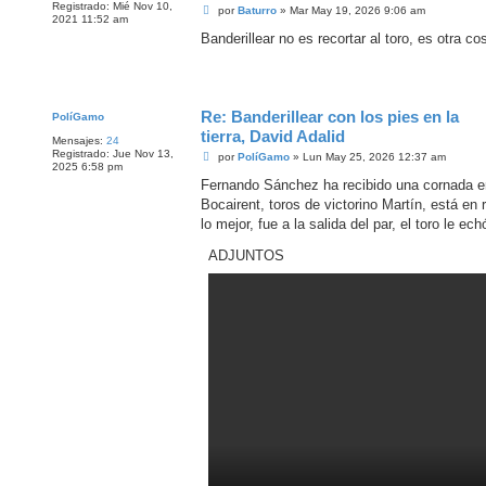
Registrado:
Mié Nov 10,
M
por
Baturro
»
Mar May 19, 2026 9:06 am
2021 11:52 am
e
n
Banderillear no es recortar al toro, es otra co
s
a
j
e
Re: Banderillear con los pies en la
PolíGamo
tierra, David Adalid
Mensajes:
24
Registrado:
Jue Nov 13,
M
por
PolíGamo
»
Lun May 25, 2026 12:37 am
2025 6:58 pm
e
n
Fernando Sánchez ha recibido una cornada en 
s
Bocairent, toros de victorino Martín, está e
a
j
lo mejor, fue a la salida del par, el toro le e
e
ADJUNTOS