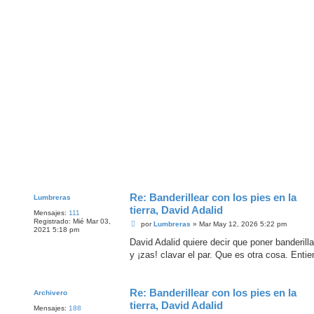
Re: Banderillear con los pies en la
Lumbreras
tierra, David Adalid
Mensajes:
111
Registrado:
Mié Mar 03,
M
por
Lumbreras
»
Mar May 12, 2026 5:22 pm
2021 5:18 pm
e
n
David Adalid quiere decir que poner banderilla
s
y ¡zas! clavar el par. Que es otra cosa. Entie
a
j
e
Re: Banderillear con los pies en la
Archivero
tierra, David Adalid
Mensajes:
188