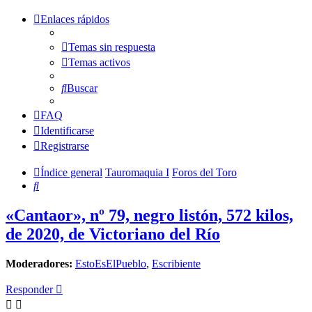
Enlaces rápidos
Temas sin respuesta
Temas activos
Buscar
FAQ
Identificarse
Registrarse
Índice general
Tauromaquia I
Foros del Toro
Buscar
«Cantaor», nº 79, negro listón, 572 kilos,
de 2020, de Victoriano del Río
Moderadores:
EstoEsElPueblo
,
Escribiente
Responder