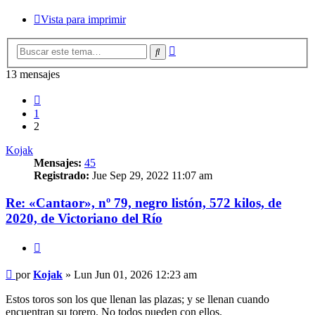
Vista para imprimir
Búsqueda
Buscar
avanzada
13 mensajes
Anterior
1
2
Kojak
Mensajes:
45
Registrado:
Jue Sep 29, 2022 11:07 am
Re: «Cantaor», nº 79, negro listón, 572 kilos, de
2020, de Victoriano del Río
Citar
Mensaje
por
Kojak
»
Lun Jun 01, 2026 12:23 am
Estos toros son los que llenan las plazas; y se llenan cuando
encuentran su torero. No todos pueden con ellos.