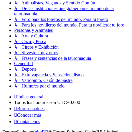
↳ Animalistas, Veganos y Sentido Común
↳ De las instituciones que gobiernan el mundo de la
tauromaquia
↳ Foro para los toreros del mundo. Para tu torero
↳ Para los novilleros del mundo. Para tu novillero: tu foro
Personas y Animales
↳ Arte y Cultura
↳ Caza y Pesca
↳ Circos y Exhibición
↳ Silvestrismo y otros
↳ Frases y sentencias de la tauromaquia
General II
↳ Deporte
↳ Extravagancia y Sensacionalismo
↳ Variopinto. Cajón de Sastre
↳ Humores por el mundo
Índice general
Todos los horarios son
UTC+02:00
Borrar cookies
Conocer más
Contáctenos
Desarrollado por
phpBB
® Forum Software © phpBB Limited