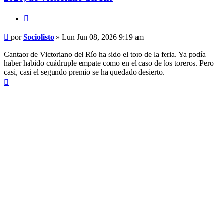
Citar
Mensaje
por
Sociolisto
»
Lun Jun 08, 2026 9:19 am
Cantaor de Victoriano del Río ha sido el toro de la feria. Ya podía
haber habido cuádruple empate como en el caso de los toreros. Pero
casi, casi el segundo premio se ha quedado desierto.
Arriba