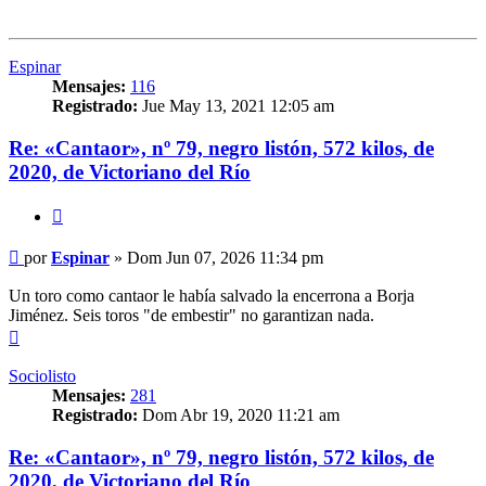
Espinar
Mensajes:
116
Registrado:
Jue May 13, 2021 12:05 am
Re: «Cantaor», nº 79, negro listón, 572 kilos, de
2020, de Victoriano del Río
Citar
Mensaje
por
Espinar
»
Dom Jun 07, 2026 11:34 pm
Un toro como cantaor le había salvado la encerrona a Borja
Jiménez. Seis toros "de embestir" no garantizan nada.
Arriba
Sociolisto
Mensajes:
281
Registrado:
Dom Abr 19, 2020 11:21 am
Re: «Cantaor», nº 79, negro listón, 572 kilos, de
2020, de Victoriano del Río