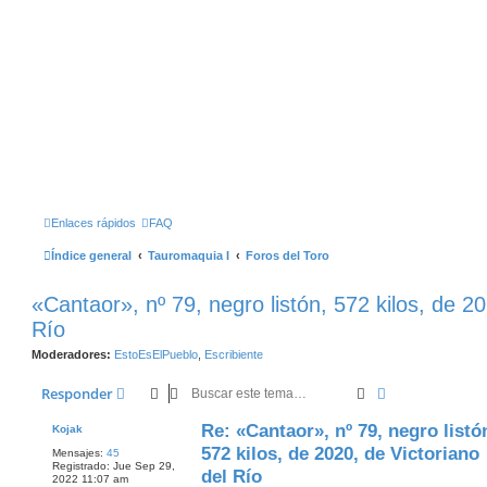
Enlaces rápidos
FAQ
Índice general
Tauromaquia I
Foros del Toro
«Cantaor», nº 79, negro listón, 572 kilos, de 20
Río
Moderadores:
EstoEsElPueblo
,
Escribiente
Buscar
Búsqueda Ava
Responder
Re: «Cantaor», nº 79, negro listó
Kojak
572 kilos, de 2020, de Victoriano
Mensajes:
45
Registrado:
Jue Sep 29,
del Río
2022 11:07 am