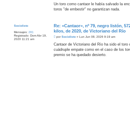
n
Un toro como cantaor le había salvado la en
s
toros "de embestir" no garantizan nada.
a
j
e
Re: «Cantaor», nº 79, negro listón, 57
Sociolisto
kilos, de 2020, de Victoriano del Río
Mensajes:
281
Registrado:
Dom Abr 19,
M
por
Sociolisto
»
Lun Jun 08, 2026 9:19 am
2020 11:21 am
e
n
Cantaor de Victoriano del Río ha sido el toro 
s
cuádruple empate como en el caso de los tore
a
j
premio se ha quedado desierto.
e