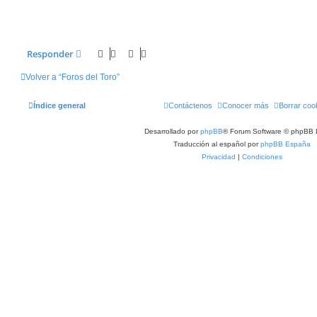
Responder
Volver a “Foros del Toro”
Índice general
Contáctenos
Conocer más
Borrar coo
Desarrollado por
phpBB
® Forum Software © phpBB 
Traducción al español por
phpBB España
Privacidad
|
Condiciones