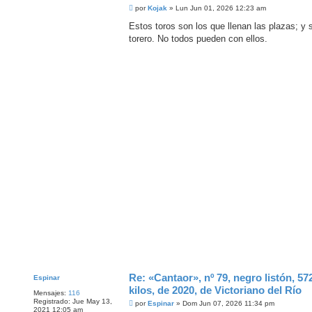
M
por
Kojak
»
Lun Jun 01, 2026 12:23 am
e
n
Estos toros son los que llenan las plazas; y
s
torero. No todos pueden con ellos.
a
j
e
Re: «Cantaor», nº 79, negro listón, 57
Espinar
kilos, de 2020, de Victoriano del Río
Mensajes:
116
Registrado:
Jue May 13,
M
por
Espinar
»
Dom Jun 07, 2026 11:34 pm
2021 12:05 am
e