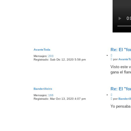
Re: El "fo
AvanteToda
C
Mensajes:
203
M
i
por
AvanteT
Registrado:
Sab Dic 12, 2020 5:58 pm
e
t
n
Visto este 
a
s
gana el fla
r
a
j
e
Re: El "fo
Banderilleiro
C
Mensajes:
166
M
i
por
Banderil
Registrado:
Mar Oct 13, 2020 4:07 pm
e
t
n
Yo pensaba 
a
s
r
a
j
e