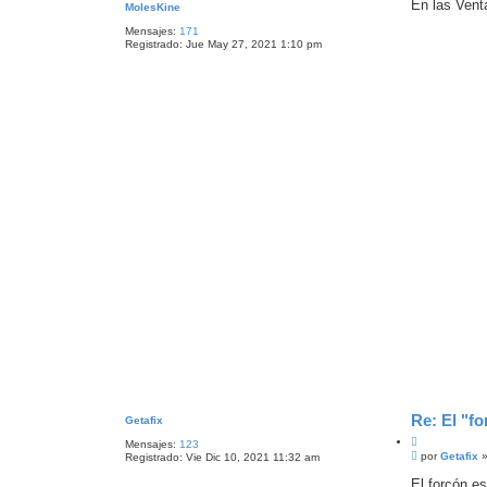
n
En las Vent
A
MolesKine
a
s
N
r
a
Z
Mensajes:
171
j
A
Registrado:
Jue May 27, 2021 1:10 pm
e
D
A
Re: El "fo
Getafix
C
Mensajes:
123
M
i
por
Getafix
Registrado:
Vie Dic 10, 2021 11:32 am
e
t
n
El forcón es
a