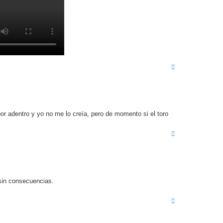
A
r
r
i
b
a
r adentro y yo no me lo creía, pero de momento si el toro
A
r
r
i
b
a
 sin consecuencias.
A
r
r
i