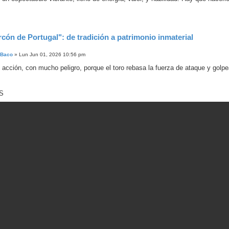
rcón de Portugal": de tradición a patrimonio inmaterial
 Baco
»
Lun Jun 01, 2026 10:56 pm
 acción, con mucho peligro, porque el toro rebasa la fuerza de ataque y golpe
S