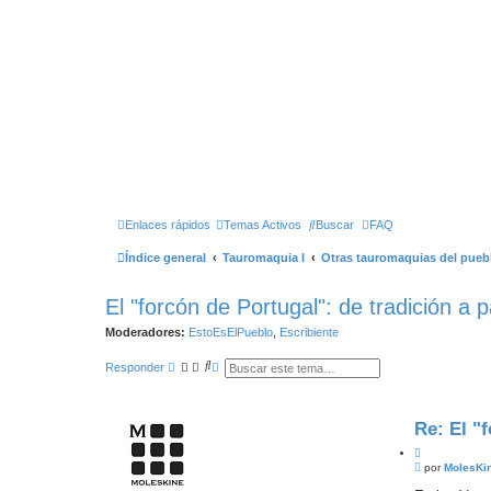
Enlaces rápidos
Temas Activos
Buscar
FAQ
Índice general
Tauromaquia I
Otras tauromaquias del pueb
El "forcón de Portugal": de tradición a 
Moderadores:
EstoEsElPueblo
,
Escribiente
B
B
Responder
u
Ú
s
S
c
Q
a
U
Re: El "
r
E
D
C
A
M
i
por
MolesKi
A
e
V
t