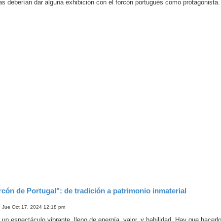
as deberían dar alguna exhibición con el forcón portugués como protagonista.
rcón de Portugal": de tradición a patrimonio inmaterial
»
Jue Oct 17, 2024 12:18 pm
 un espectáculo vibrante, lleno de energía, valor, y habilidad. Hay que hacerlo