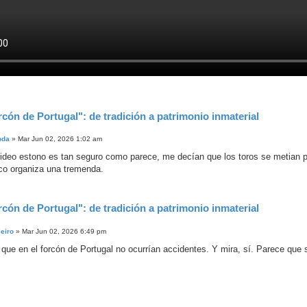
rcón de Portugal": de tradición a patrimonio inmaterial
oda
»
Mar Jun 02, 2026 1:02 am
video estono es tan seguro como parece, me decían que los toros se metian po
nco organiza una tremenda.
rcón de Portugal": de tradición a patrimonio inmaterial
leiro
»
Mar Jun 02, 2026 6:49 pm
que en el forcón de Portugal no ocurrían accidentes. Y mira, sí. Parece que