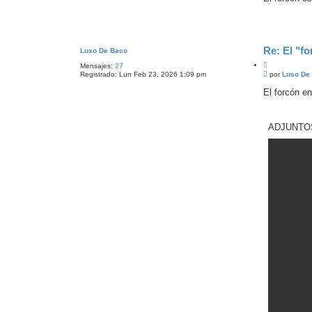
s
r
a
j
e
Re: El "fo
Luso De Baco
C
Mensajes:
27
M
i
por
Luso De
Registrado:
Lun Feb 23, 2026 1:09 pm
e
t
n
El forcón en
a
s
r
a
j
e
ADJUNTO