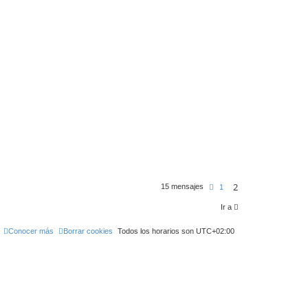
b
a
2
15 mensajes
A
1
n
t
Ir a
e
r
i
Conocer más
Borrar cookies
Todos los horarios son
UTC+02:00
o
r