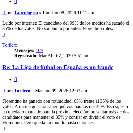
Citar
Mensaje
por
Taurologica
»
Lun Jun 08, 2026 11:11 am
Leído por internet: El candidato del 99% de los medios ha sacado el
35% de los votos. No son tan importantes. Florentino rules.
Arriba
Torilero
Mensajes:
169
Registrado:
Mar Abr 07, 2020 5:51 pm
Re: La Liga de fútbol en España es un fraude
Citar
Mensaje
por
Torilero
»
Mar Jun 09, 2026 12:07 am
Florentino ha ganado con rotundidad, 65% frente al 35% de los
votos. A mi me gustaría saber qué votaban los del 35%. Eso sí, esto
ha quedado marcado para la próxima elección: presentar más de dos
candidatos para mantener el 35% y confiar en dividir el voto de
Florentino. Pero queda un mundo hasta entonces.
Arriba