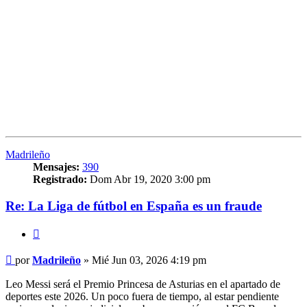
Madrileño
Mensajes:
390
Registrado:
Dom Abr 19, 2020 3:00 pm
Re: La Liga de fútbol en España es un fraude
Citar
Mensaje
por
Madrileño
»
Mié Jun 03, 2026 4:19 pm
Leo Messi será el Premio Princesa de Asturias en el apartado de
deportes este 2026. Un poco fuera de tiempo, al estar pendiente