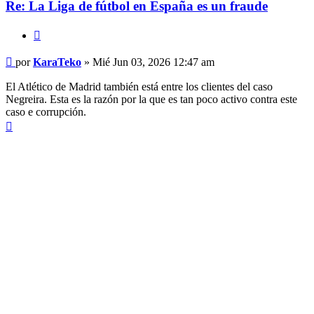
Re: La Liga de fútbol en España es un fraude
Citar
Mensaje
por
KaraTeko
»
Mié Jun 03, 2026 12:47 am
El Atlético de Madrid también está entre los clientes del caso
Negreira. Esta es la razón por la que es tan poco activo contra este
caso e corrupción.
Arriba