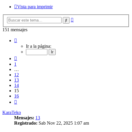
Vista para imprimir
Búsqueda
Buscar
avanzada
151 mensajes
Página
15
Ir a la página:
de
16
Anterior
1
…
12
13
14
15
16
Siguiente
KaraTeko
Mensajes:
13
Registrado:
Sab Nov 22, 2025 1:07 am