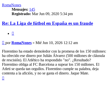
RomaNones
Mensajes:
145
Registrado:
Mar Jun 09, 2020 5:34 pm
Re: La Liga de fútbol en España es un fraude
Citar
Mensaje
por
RomaNones
»
Mié Jun 10, 2026 12:12 am
Florentino ha estado demoledor con la promesa de los 150 millones:
ha ofrecido ese dinero por Julián Álvarez (500 millones de cláusula
de rescisión). El Atlético ha respondido "no". ¿Resultado?
Florentino obliga al FC Barcelona a supear los 150 millones. El
Atleti se queda tan orgullos. Florentino cumple su palabra, deja
contenta a la afición, y no se gasta el dinero. Jaque Mate.
Arriba