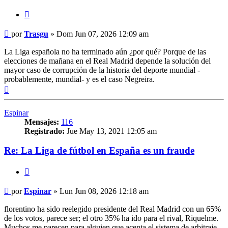
Citar
Mensaje
por
Trasgu
»
Dom Jun 07, 2026 12:09 am
La Liga española no ha terminado aún ¿por qué? Porque de las
elecciones de mañana en el Real Madrid depende la solución del
mayor caso de corrupción de la historia del deporte mundial -
probablemente, mundial- y es el caso Negreira.
Arriba
Espinar
Mensajes:
116
Registrado:
Jue May 13, 2021 12:05 am
Re: La Liga de fútbol en España es un fraude
Citar
Mensaje
por
Espinar
»
Lun Jun 08, 2026 12:18 am
florentino ha sido reelegido presidente del Real Madrid con un 65%
de los votos, parece ser; el otro 35% ha ido para el rival, Riquelme.
Muchos me parecen para alguien que acepta el sistema de arbitraje