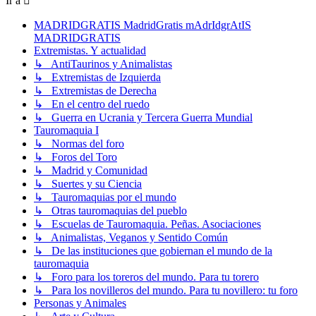
Ir a
MADRIDGRATIS MadridGratis mAdrIdgrAtIS
MADRIDGRATIS
Extremistas. Y actualidad
↳ AntiTaurinos y Animalistas
↳ Extremistas de Izquierda
↳ Extremistas de Derecha
↳ En el centro del ruedo
↳ Guerra en Ucrania y Tercera Guerra Mundial
Tauromaquia I
↳ Normas del foro
↳ Foros del Toro
↳ Madrid y Comunidad
↳ Suertes y su Ciencia
↳ Tauromaquias por el mundo
↳ Otras tauromaquias del pueblo
↳ Escuelas de Tauromaquia. Peñas. Asociaciones
↳ Animalistas, Veganos y Sentido Común
↳ De las instituciones que gobiernan el mundo de la
tauromaquia
↳ Foro para los toreros del mundo. Para tu torero
↳ Para los novilleros del mundo. Para tu novillero: tu foro
Personas y Animales