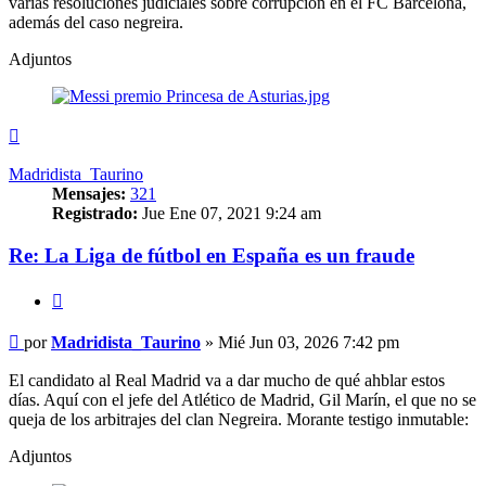
varias resoluciones judiciales sobre corrupción en el FC Barcelona,
además del caso negreira.
Adjuntos
Arriba
Madridista_Taurino
Mensajes:
321
Registrado:
Jue Ene 07, 2021 9:24 am
Re: La Liga de fútbol en España es un fraude
Citar
Mensaje
por
Madridista_Taurino
»
Mié Jun 03, 2026 7:42 pm
El candidato al Real Madrid va a dar mucho de qué ahblar estos
días. Aquí con el jefe del Atlético de Madrid, Gil Marín, el que no se
queja de los arbitrajes del clan Negreira. Morante testigo inmutable:
Adjuntos