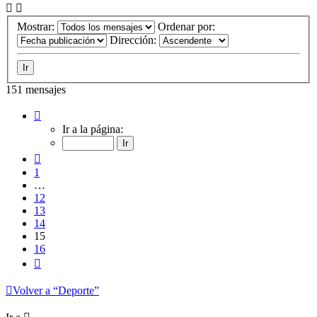
Mostrar:
Ordenar por:
Dirección:
151 mensajes
Página
15
Ir a la página:
de
16
Anterior
1
…
12
13
14
15
16
Siguiente
Volver a “Deporte”