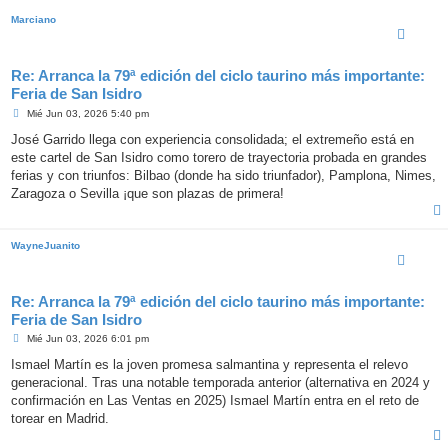
Marciano
Re: Arranca la 79ª edición del ciclo taurino más importante:
Feria de San Isidro
M
Mié Jun 03, 2026 5:40 pm
e
n
José Garrido llega con experiencia consolidada; el extremeño está en
s
este cartel de San Isidro como torero de trayectoria probada en grandes
a
j
ferias y con triunfos: Bilbao (donde ha sido triunfador), Pamplona, Nimes,
e
Zaragoza o Sevilla ¡que son plazas de primera!
WayneJuanito
Re: Arranca la 79ª edición del ciclo taurino más importante:
Feria de San Isidro
M
Mié Jun 03, 2026 6:01 pm
e
n
Ismael Martín es la joven promesa salmantina y representa el relevo
s
generacional. Tras una notable temporada anterior (alternativa en 2024 y
a
j
confirmación en Las Ventas en 2025) Ismael Martín entra en el reto de
e
torear en Madrid.