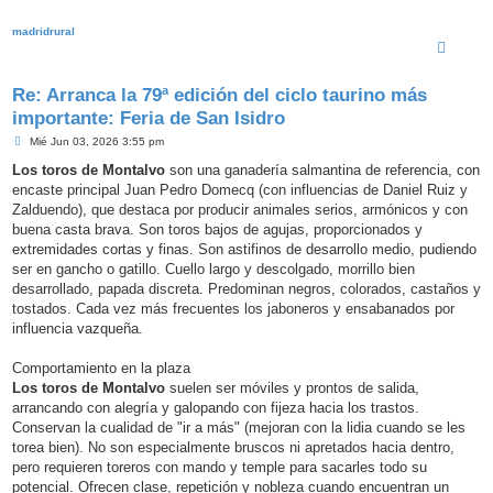
madridrural
Re: Arranca la 79ª edición del ciclo taurino más
importante: Feria de San Isidro
M
Mié Jun 03, 2026 3:55 pm
e
n
Los toros de Montalvo
son una ganadería salmantina de referencia, con
s
encaste principal Juan Pedro Domecq (con influencias de Daniel Ruiz y
a
j
Zalduendo), que destaca por producir animales serios, armónicos y con
e
buena casta brava. Son toros bajos de agujas, proporcionados y
extremidades cortas y finas. Son astifinos de desarrollo medio, pudiendo
ser en gancho o gatillo. Cuello largo y descolgado, morrillo bien
desarrollado, papada discreta. Predominan negros, colorados, castaños y
tostados. Cada vez más frecuentes los jaboneros y ensabanados por
influencia vazqueña.
Comportamiento en la plaza
Los toros de Montalvo
suelen ser móviles y prontos de salida,
arrancando con alegría y galopando con fijeza hacia los trastos.
Conservan la cualidad de "ir a más" (mejoran con la lidia cuando se les
torea bien). No son especialmente bruscos ni apretados hacia dentro,
pero requieren toreros con mando y temple para sacarles todo su
potencial. Ofrecen clase, repetición y nobleza cuando encuentran un