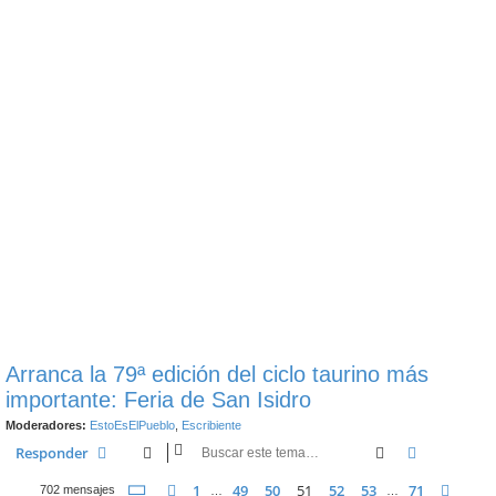
Arranca la 79ª edición del ciclo taurino más
importante: Feria de San Isidro
Moderadores:
EstoEsElPueblo
,
Escribiente
Buscar
Búsqueda 
Responder
Página
51
de
71
1
49
50
51
52
53
71
Anterior
Sigui
702 mensajes
…
…