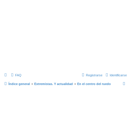
FAQ
Registrarse
Identificarse
B
Índice general
Extremistas. Y actualidad
En el centro del ruedo
u
s
c
a
r