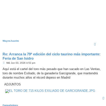
WayneJuanito
Re: Arranca la 79ª edición del ciclo taurino más importante:
Feria de San Isidro
M
Mié Jun 03, 2026 4:52 pm
e
n
Aquí está el cartel del toro más pesado que han sacado en Las Ventas,
s
toro de nombre Exiliado, de la ganadería Garcigrande, que mantendrá
a
j
durante muchos años el récord depeso en Madrid
e
ADJUNTOS
Cansaliebres