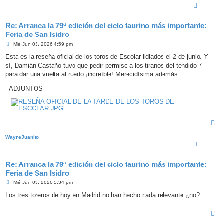
Re: Arranca la 79ª edición del ciclo taurino más importante:
Feria de San Isidro
M
Mié Jun 03, 2026 4:59 pm
e
n
Esta es la reseña oficial de los toros de Escolar lidiados el 2 de junio. Y
s
sí, Damián Castaño tuvo que pedir permiso a los tiranos del tendido 7
a
j
para dar una vuelta al ruedo ¡increíble! Merecidísima además.
e
ADJUNTOS
WayneJuanito
Re: Arranca la 79ª edición del ciclo taurino más importante:
Feria de San Isidro
M
Mié Jun 03, 2026 5:34 pm
e
n
Los tres toreros de hoy en Madrid no han hecho nada relevante ¿no?
s
a
j
e