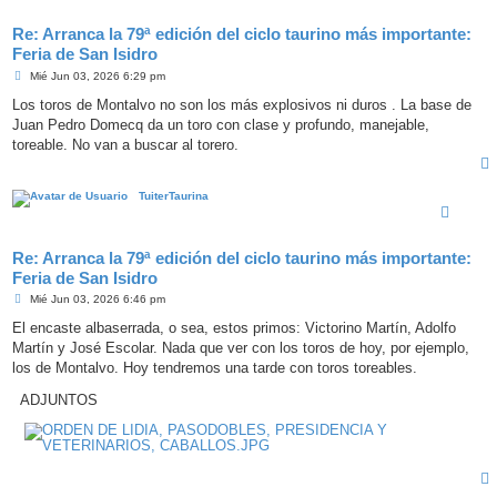
Re: Arranca la 79ª edición del ciclo taurino más importante:
Feria de San Isidro
M
Mié Jun 03, 2026 6:29 pm
e
n
Los toros de Montalvo no son los más explosivos ni duros . La base de
s
Juan Pedro Domecq da un toro con clase y profundo, manejable,
a
j
toreable. No van a buscar al torero.
e
TuiterTaurina
Re: Arranca la 79ª edición del ciclo taurino más importante:
Feria de San Isidro
M
Mié Jun 03, 2026 6:46 pm
e
n
El encaste albaserrada, o sea, estos primos: Victorino Martín, Adolfo
s
Martín y José Escolar. Nada que ver con los toros de hoy, por ejemplo,
a
j
los de Montalvo. Hoy tendremos una tarde con toros toreables.
e
ADJUNTOS