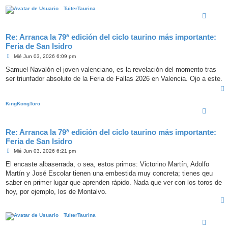
TuiterTaurina
Re: Arranca la 79ª edición del ciclo taurino más importante:
Feria de San Isidro
M
Mié Jun 03, 2026 6:09 pm
e
n
Samuel Navalón el joven valenciano, es la revelación del momento tras
s
ser triunfador absoluto de la Feria de Fallas 2026 en Valencia. Ojo a este.
a
j
e
KingKongToro
Re: Arranca la 79ª edición del ciclo taurino más importante:
Feria de San Isidro
M
Mié Jun 03, 2026 6:21 pm
e
n
El encaste albaserrada, o sea, estos primos: Victorino Martín, Adolfo
s
Martín y José Escolar tienen una embestida muy concreta; tienes qeu
a
j
saber en primer lugar que aprenden rápido. Nada que ver con los toros de
e
hoy, por ejemplo, los de Montalvo.
TuiterTaurina