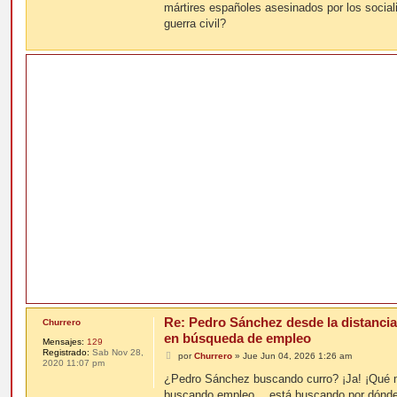
j
mártires españoles asesinados por los social
e
guerra civil?
Re: Pedro Sánchez desde la distancia
Churrero
en búsqueda de empleo
Mensajes:
129
Registrado:
Sab Nov 28,
M
por
Churrero
»
Jue Jun 04, 2026 1:26 am
2020 11:07 pm
e
n
¿Pedro Sánchez buscando curro? ¡Ja! ¡Qué má
s
buscando empleo… está buscando por dónde 