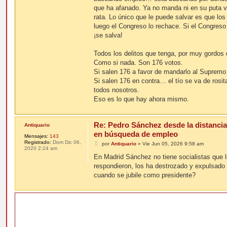
a
j
que ha afanado. Ya no manda ni en su puta v
e
rata. Lo único que le puede salvar es que los 
luego el Congreso lo rechace. Si el Congreso
¡se salva!
Todos los delitos que tenga, por muy gordos 
Como si nada. Son 176 votos.
Si salen 176 a favor de mandarlo al Supremo
Si salen 176 en contra… el tío se va de rosita
todos nosotros.
Eso es lo que hay ahora mismo.
Re: Pedro Sánchez desde la distancia
Antiquario
en búsqueda de empleo
Mensajes:
143
Registrado:
Dom Dic 06,
M
por
Antiquario
»
Vie Jun 05, 2026 9:58 am
2020 2:24 am
e
n
En Madrid Sánchez no tiene socialistas que l
s
respondieron, los ha destrozado y expulsado d
a
j
cuando se jubile como presidente?
e