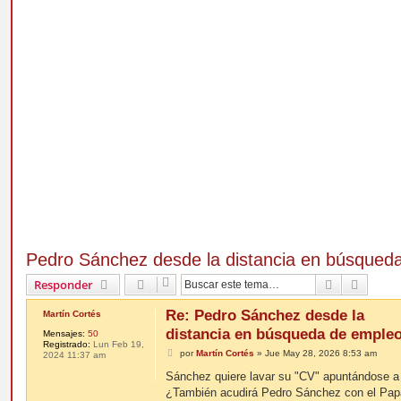
Pedro Sánchez desde la distancia en búsqued
Buscar
Búsqu
Responder
Re: Pedro Sánchez desde la
Martín Cortés
distancia en búsqueda de emple
Mensajes:
50
Registrado:
Lun Feb 19,
M
por
Martín Cortés
»
Jue May 28, 2026 8:53 am
2024 11:37 am
e
n
Sánchez quiere lavar su "CV" apuntándose a t
s
¿También acudirá Pedro Sánchez con el Papa 
a