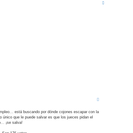
A
r
r
i
b
a
empleo… está buscando por dónde cojones escapar con la
 único que le puede salvar es que los jueces pidan el
io… ¡se salva!