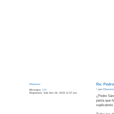
e
Re: Pedro
Churrero
M
por
Churrer
Mensajes:
129
e
Registrado:
Sab Nov 28, 2020 11:07 pm
n
¿Pedro Sánc
s
pasta que h
a
j
suplicatorio
e