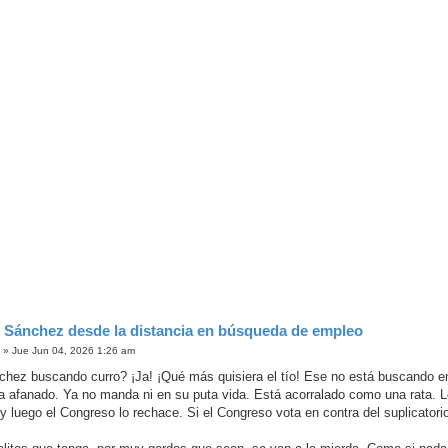
 Sánchez desde la distancia en búsqueda de empleo
o
»
Jue Jun 04, 2026 1:26 am
hez buscando curro? ¡Ja! ¡Qué más quisiera el tío! Ese no está buscando 
a afanado. Ya no manda ni en su puta vida. Está acorralado como una rata. Lo
 y luego el Congreso lo rechace. Si el Congreso vota en contra del suplicator