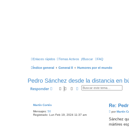
Enlaces rápidos
Temas Activos
Buscar
FAQ
Índice general
General II
Humores por el mundo
Pedro Sánchez desde la distancia en 
Buscar
Búsqueda Avanzada
Responder
Re: Pedr
Martín Cortés
Mensajes:
50
M
por
Martín C
Registrado:
Lun Feb 19, 2024 11:37 am
e
n
Sánchez qui
s
mártires esp
a
j