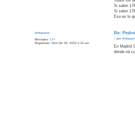
Todos los d
Si salen 17
Si salen 176
Eso es lo q
Re: Pedro
Antiquario
M
por
Antiquar
Mensajes:
143
e
Registrado:
Dom Dic 06, 2020 2:24 am
n
En Madrid S
s
dónde irá c
a
j
e