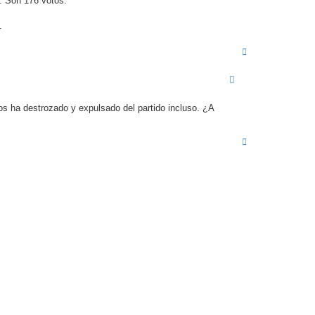
. Son 176 votos.
.
A
r
r
i
b
a
os ha destrozado y expulsado del partido incluso. ¿A
A
r
r
i
b
a