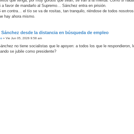
elitos que tenga, por muy gordos que sean, se van a la mierda. Como si nada
6 a favor de mandarlo al Supremo… Sánchez entra en prisión.
 en contra… el tío se va de rositas, tan tranquilo, riéndose de todos nosotros
ue hay ahora mismo.
 Sánchez desde la distancia en búsqueda de empleo
io
»
Vie Jun 05, 2026 9:58 am
ánchez no tiene socialistas que le apoyen: a todos los que le respondieron, l
uando se jubile como presidente?