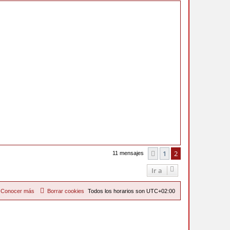
r
i
b
a
1
2
Anterior
11 mensajes
Ir a
Conocer más
Borrar cookies
Todos los horarios son
UTC+02:00