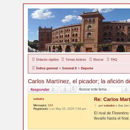
Enlaces rápidos
Temas Activos
Buscar
FAQ
Índice general
General II
Deporte
Carlos Martínez, el picador; la afición de
Responder
Re: Carlos Martí
colodro
Mensajes:
104
M
por
colodro
»
Jue Jun 
Registrado:
Lun May 25, 2020 7:56 pm
e
n
El rival de Florentin
s
llevarlo hasta el final.
a
j
e