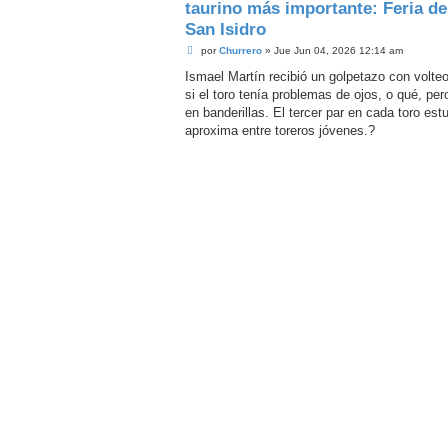
taurino más importante: Feria de
San Isidro
M
por
Churrero
»
Jue Jun 04, 2026 12:14 am
e
n
Ismael Martín recibió un golpetazo con volt
s
si el toro tenía problemas de ojos, o qué, per
a
j
en banderillas. El tercer par en cada toro e
e
aproxima entre toreros jóvenes.?