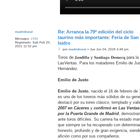
Re: Arranca la 79ª edición del ciclo
madridrural
taurino más importante: Feria de San
Mensajes:
1584
Isidro
Registrado:
Sab Feb 20,
2021 11:52 pm
M
por
madridrural
»
Jue Jun 04, 2026 4:48 pm
e
n
Toros de 𝐉𝐚𝐧𝐝𝐢𝐥𝐥𝐚 y 𝐒𝐚𝐧𝐭𝐢𝐚𝐠𝐨 𝐃𝐨𝐦𝐞𝐜𝐪
s
LasVentas. Para los matadores Emilio de Jus
a
j
Hernández.
e
Emilio de Justo
Emilio de Justo
, nacido el 16 de febrero de 
es uno de los toreros más sólidos de su genera
destacó por su toreo clásico, templado y vali
2007 en Cáceres
y
confirmó en Las Ventas
por la Puerta Grande de Madrid
, demostran
ante toros difíciles. Su carrera ha estado m
que siempre se ha recuperado con determinac
honesto, profundo y de gran exigencia, siend
afición como por sus compañeros.