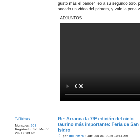
s
gustó más el banderilleo a su segundo toro, 
a
j
sacado un video del primero, y vale la pena v
e
ADJUNTOS
Re: Arranca la 79ª edición del ciclo
TuiTiritero
taurino más importante: Feria de San
Mensajes:
203
Isidro
Registrado:
Sab Mar 06,
2021 8:39 am
M
por
TuiTiritero
»
Jue Jun 04, 2026 10:44 am
e