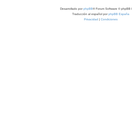
Desarrollado por
phpBB
® Forum Software © phpBB 
Traducción al español por
phpBB España
Privacidad
|
Condiciones