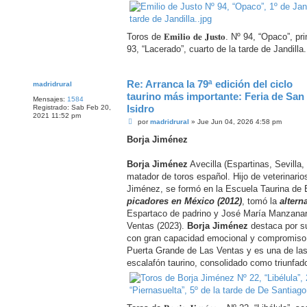
Toros de 𝐄𝐦𝐢𝐥𝐢𝐨 𝐝𝐞 𝐉𝐮𝐬𝐭𝐨. Nº 94, “Opaco”
93, “Lacerado”, cuarto de la tarde de Jandilla.
Re: Arranca la 79ª edición del ciclo
madridrural
taurino más importante: Feria de San
Mensajes:
1584
Isidro
Registrado:
Sab Feb 20,
2021 11:52 pm
M
por
madridrural
»
Jue Jun 04, 2026 4:58 pm
e
n
Borja Jiménez
s
a
j
Borja Jiménez
Avecilla (Espartinas, Sevilla
e
matador de toros español. Hijo de veterinario
Jiménez, se formó en la Escuela Taurina de 
picadores en México (2012)
, tomó la
alterna
Espartaco de padrino y José María Manzanare
Ventas (2023).
Borja Jiménez
destaca por su
con gran capacidad emocional y compromiso. 
Puerta Grande de Las Ventas y es una de las
escalafón taurino, consolidado como triunfado