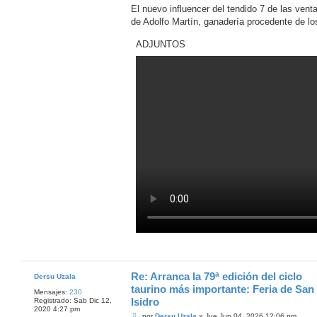
n
El nuevo influencer del tendido 7 de las venta
s
de Adolfo Martín, ganadería procedente de los
a
j
e
ADJUNTOS
Re: Arranca la 79ª edición del ciclo
Dersu Uzala
taurino más importante: Feria de San
Mensajes:
230
Isidro
Registrado:
Sab Dic 12,
2020 4:27 pm
M
por
Dersu Uzala
»
Jue Jun 04, 2026 12:06 pm