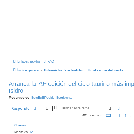
Enlaces rápidos
FAQ
Índice general
Extremistas. Y actualidad
En el centro del ruedo
Arranca la 79ª edición del ciclo taurino más im
Isidro
Moderadores:
EstoEsElPueblo
,
Escribiente
Buscar
Búsqu
Responder
Página
55
d
1
Anter
702 mensajes
…
Churrero
Mensajes:
129