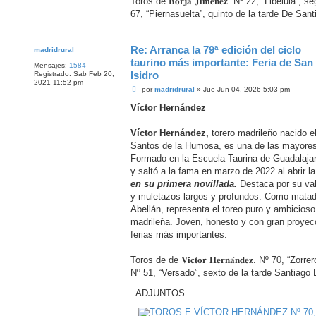
Toros de 𝐁𝐨𝐫𝐣𝐚 𝐉𝐢𝐦𝐞́𝐧𝐞𝐳. Nº 22, “Libélula
67, “Piernasuelta”, quinto de la tarde De Sa
Re: Arranca la 79ª edición del ciclo
madridrural
taurino más importante: Feria de San
Mensajes:
1584
Isidro
Registrado:
Sab Feb 20,
2021 11:52 pm
M
por
madridrural
»
Jue Jun 04, 2026 5:03 pm
e
n
Víctor Hernández
s
a
j
Víctor Hernández,
torero madrileño nacido e
e
Santos de la Humosa, es una de las mayores
Formado en la Escuela Taurina de Guadalaja
y saltó a la fama en marzo de 2022 al abrir l
en su primera novillada.
Destaca por su val
y muletazos largos y profundos. Como matado
Abellán, representa el toreo puro y ambicios
madrileña. Joven, honesto y con gran proyec
ferias más importantes.
Toros de de 𝐕𝐢́𝐜𝐭𝐨𝐫 𝐇𝐞𝐫𝐧𝐚́𝐧𝐝𝐞𝐳. Nº 70, “Z
Nº 51, “Versado”, sexto de la tarde Santiago
ADJUNTOS