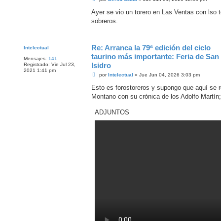
e
n
Ayer se vio un torero en Las Ventas con lso 
s
sobreros.
a
j
e
Re: Arranca la 79ª edición del ciclo
Intelectual
taurino más importante: Feria de San
Mensajes:
141
Isidro
Registrado:
Vie Jul 23,
2021 1:41 pm
M
por
Intelectual
»
Jue Jun 04, 2026 3:03 pm
e
n
Esto es forostoreros y supongo que aquí se 
s
Montano con su crónica de los Adolfo Martín;
a
j
e
ADJUNTOS