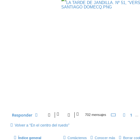
Página
55
d
Responder
1
Anter
702 mensajes
…
Volver a “En el centro del ruedo”
Índice general
Contáctenos
Conocer más
Borrar coo