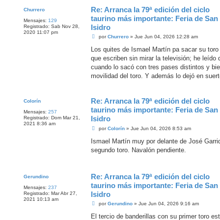
Re: Arranca la 79ª edición del ciclo
Churrero
taurino más importante: Feria de San
Mensajes:
129
Isidro
Registrado:
Sab Nov 28,
2020 11:07 pm
M
por
Churrero
»
Jue Jun 04, 2026 12:28 am
e
n
Los quites de Ismael Martín pa sacar su toro 
s
que escriben sin mirar la televisión; he leído
a
j
cuando lo sacó con tres pases distintos y bi
e
movilidad del toro. Y además lo dejó en suert
Re: Arranca la 79ª edición del ciclo
Colorín
taurino más importante: Feria de San
Mensajes:
257
Isidro
Registrado:
Dom Mar 21,
2021 8:36 am
M
por
Colorín
»
Jue Jun 04, 2026 8:53 am
e
n
Ismael Martín muy por delante de José Garri
s
segundo toro. Navalón pendiente.
a
j
e
Re: Arranca la 79ª edición del ciclo
Gerundino
taurino más importante: Feria de San
Mensajes:
237
Isidro
Registrado:
Mar Abr 27,
2021 10:13 am
M
por
Gerundino
»
Jue Jun 04, 2026 9:16 am
e
n
El tercio de banderillas con su primer toro e