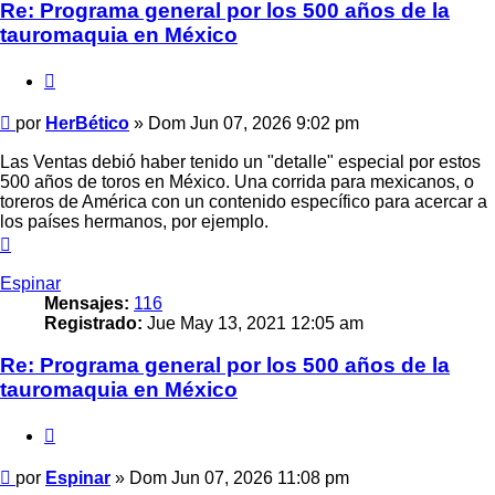
Re: Programa general por los 500 años de la
tauromaquia en México
Citar
Mensaje
por
HerBético
»
Dom Jun 07, 2026 9:02 pm
Las Ventas debió haber tenido un "detalle" especial por estos
500 años de toros en México. Una corrida para mexicanos, o
toreros de América con un contenido específico para acercar a
los países hermanos, por ejemplo.
Arriba
Espinar
Mensajes:
116
Registrado:
Jue May 13, 2021 12:05 am
Re: Programa general por los 500 años de la
tauromaquia en México
Citar
Mensaje
por
Espinar
»
Dom Jun 07, 2026 11:08 pm