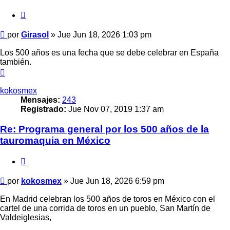
Citar
Mensaje
por
Girasol
»
Jue Jun 18, 2026 1:03 pm
Los 500 años es una fecha que se debe celebrar en España
también.
Arriba
kokosmex
Mensajes:
243
Registrado:
Jue Nov 07, 2019 1:37 am
Re: Programa general por los 500 años de la
tauromaquia en México
Citar
Mensaje
por
kokosmex
»
Jue Jun 18, 2026 6:59 pm
En Madrid celebran los 500 años de toros en México con el
cartel de una corrida de toros en un pueblo, San Martín de
Valdeiglesias,