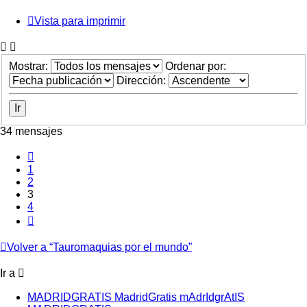
Vista para imprimir
Mostrar:
Ordenar por:
Dirección:
34 mensajes
Anterior
1
2
3
4
Siguiente
Volver a “Tauromaquias por el mundo”
Ir a
MADRIDGRATIS MadridGratis mAdrIdgrAtIS