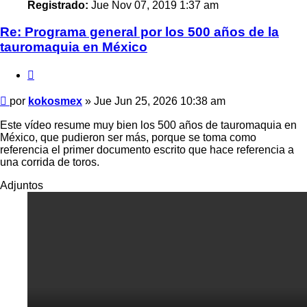
Registrado:
Jue Nov 07, 2019 1:37 am
Re: Programa general por los 500 años de la
tauromaquia en México
Citar
Mensaje
por
kokosmex
»
Jue Jun 25, 2026 10:38 am
Este vídeo resume muy bien los 500 años de tauromaquia en
México, que pudieron ser más, porque se toma como
referencia el primer documento escrito que hace referencia a
una corrida de toros.
Adjuntos