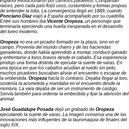
español evolucionaron por caminos paralelos. Compartían
raíces, pero cada país forjó usos, costumbres y formas propias
de entender la lidia. La convergencia llegó en 1889, cuando
Ponciano Díaz
viajó a España acompañado por su cuadrilla.
Entre sus hombres iba
Vicente Oropeza
, un personaje que
terminaría ejerciendo una huella inesperada en el desarrollo
del toreo moderno.
Oropeza
no era un picador formado en la plaza, sino en el
campo. Provenía del mundo charro y de las haciendas
ganaderas, donde había aprendido a montar, conducir ganado
y enfrentarse a toros bravos desde el caballo. Esa experiencia
produjo una forma distinta de ejecutar la suerte de varas. En
una época en que los caballos acudían al ruedo sin peto,
muchos picadores buscaban aliviar el encuentro o escapar de
la embestida.
Oropeza
hacía lo contrario. Dejaba llegar al toro,
sostenía la acometida y mandaba en el encuentro desde la
montura. La vara dejaba de ser un instrumento de castigo.
Servía también para ordenar la embestida y fijar la atención del
animal.
José Guadalupe Posada
dejó un grabado de
Oropeza
ejecutando la suerte de varas. La imagen conserva una de las
innovaciones más influyentes de la tauromaquia de finales del
siglo XIX.