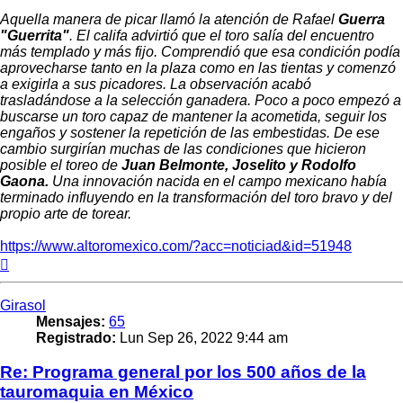
Aquella manera de picar llamó la atención de Rafael
Guerra
"Guerrita"
. El califa advirtió que el toro salía del encuentro
más templado y más fijo. Comprendió que esa condición podía
aprovecharse tanto en la plaza como en las tientas y comenzó
a exigirla a sus picadores. La observación acabó
trasladándose a la selección ganadera. Poco a poco empezó a
buscarse un toro capaz de mantener la acometida, seguir los
engaños y sostener la repetición de las embestidas. De ese
cambio surgirían muchas de las condiciones que hicieron
posible el toreo de
Juan Belmonte, Joselito y Rodolfo
Gaona.
Una innovación nacida en el campo mexicano había
terminado influyendo en la transformación del toro bravo y del
propio arte de torear.
https://www.altoromexico.com/?acc=noticiad&id=51948
Arriba
Girasol
Mensajes:
65
Registrado:
Lun Sep 26, 2022 9:44 am
Re: Programa general por los 500 años de la
tauromaquia en México