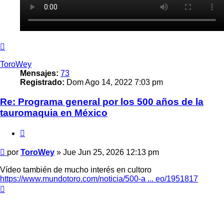
Arriba
ToroWey
Mensajes:
73
Registrado:
Dom Ago 14, 2022 7:03 pm
Re: Programa general por los 500 años de la
tauromaquia en México
Citar
Mensaje
por
ToroWey
»
Jue Jun 25, 2026 12:13 pm
Vídeo también de mucho interés en cultoro
https://www.mundotoro.com/noticia/500-a ... eo/1951817
Arriba