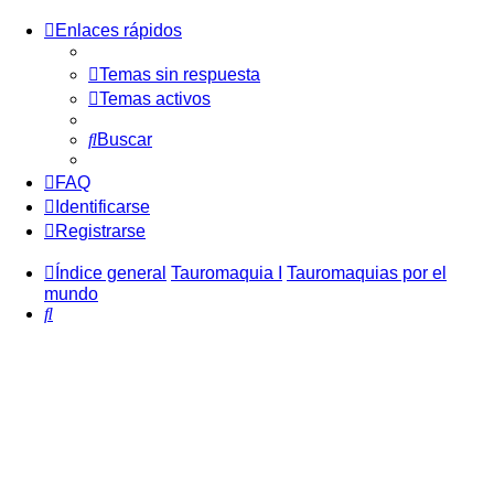
Enlaces rápidos
Temas sin respuesta
Temas activos
Buscar
FAQ
Identificarse
Registrarse
Índice general
Tauromaquia I
Tauromaquias por el
mundo
Buscar