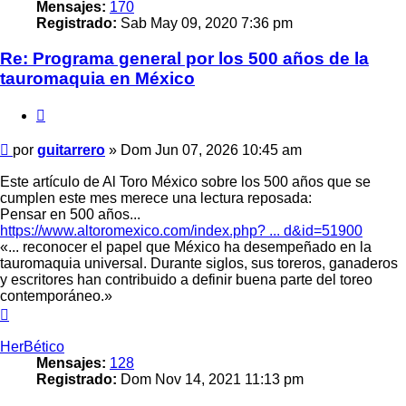
Mensajes:
170
Registrado:
Sab May 09, 2020 7:36 pm
Re: Programa general por los 500 años de la
tauromaquia en México
Citar
Mensaje
por
guitarrero
»
Dom Jun 07, 2026 10:45 am
Este artículo de Al Toro México sobre los 500 años que se
cumplen este mes merece una lectura reposada:
Pensar en 500 años...
https://www.altoromexico.com/index.php? ... d&id=51900
«... reconocer el papel que México ha desempeñado en la
tauromaquia universal. Durante siglos, sus toreros, ganaderos
y escritores han contribuido a definir buena parte del toreo
contemporáneo.»
Arriba
HerBético
Mensajes:
128
Registrado:
Dom Nov 14, 2021 11:13 pm