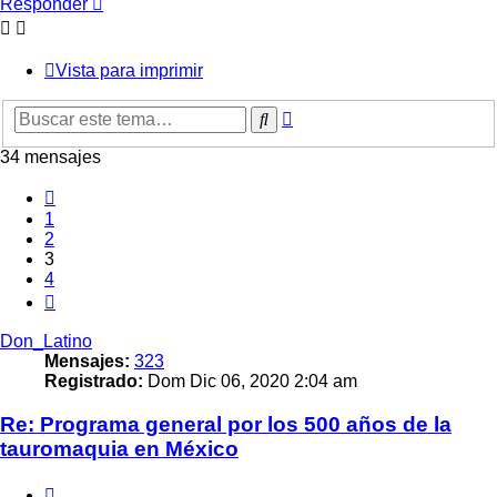
Responder
Vista para imprimir
Búsqueda
Buscar
avanzada
34 mensajes
Anterior
1
2
3
4
Siguiente
Don_Latino
Mensajes:
323
Registrado:
Dom Dic 06, 2020 2:04 am
Re: Programa general por los 500 años de la
tauromaquia en México
Citar