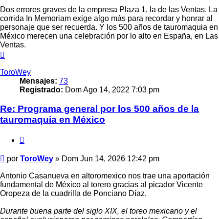
Dos errores graves de la empresa Plaza 1, la de las Ventas. La
corrida In Memoriam exige algo más para recordar y honrar al
personaje que ser recuerda. Y los 500 años de tauromaquia en
México merecen una celebración por lo alto en España, en Las
Ventas.
Arriba
ToroWey
Mensajes:
73
Registrado:
Dom Ago 14, 2022 7:03 pm
Re: Programa general por los 500 años de la
tauromaquia en México
Citar
Mensaje
por
ToroWey
»
Dom Jun 14, 2026 12:42 pm
Antonio Casanueva en altoromexico nos trae una aportación
fundamental de México al torero gracias al picador Vicente
Oropeza de la cuadrilla de Ponciano Díaz.
Durante buena parte del siglo XIX, el toreo mexicano y el