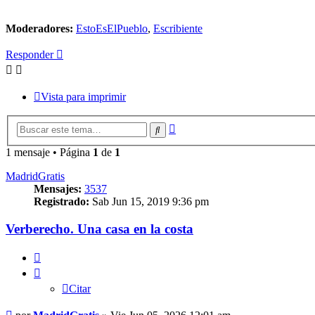
Moderadores:
EstoEsElPueblo
,
Escribiente
Responder
Vista para imprimir
Búsqueda
Buscar
avanzada
1 mensaje • Página
1
de
1
MadridGratis
Mensajes:
3537
Registrado:
Sab Jun 15, 2019 9:36 pm
Verberecho. Una casa en la costa
Citar
Citar
Mensaje