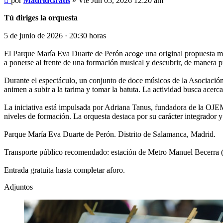
por
MadridGratis
»
Vie Jun 05, 2026 12:20 am
Tú diriges la orquesta
5 de junio de 2026 · 20:30 horas
El Parque María Eva Duarte de Perón acoge una original propuesta music
a ponerse al frente de una formación musical y descubrir, de manera prá
Durante el espectáculo, un conjunto de doce músicos de la Asociación
animen a subir a la tarima y tomar la batuta. La actividad busca acerca
La iniciativa está impulsada por Adriana Tanus, fundadora de la OJE
niveles de formación. La orquesta destaca por su carácter integrador 
Parque María Eva Duarte de Perón. Distrito de Salamanca, Madrid.
Transporte público recomendado: estación de Metro Manuel Becerra (L
Entrada gratuita hasta completar aforo.
Adjuntos