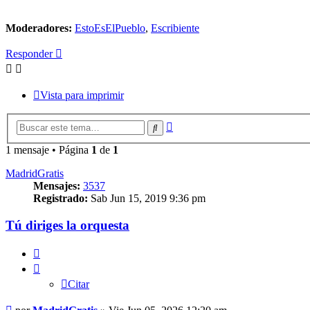
Moderadores:
EstoEsElPueblo
,
Escribiente
Responder
Vista para imprimir
Búsqueda
Buscar
avanzada
1 mensaje • Página
1
de
1
MadridGratis
Mensajes:
3537
Registrado:
Sab Jun 15, 2019 9:36 pm
Tú diriges la orquesta
Citar
Citar
Mensaje