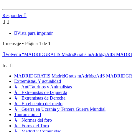
Responder
Vista para imprimir
1 mensaje • Página
1
de
1
Volver a “MADRIDGRATIS MadridGratis mAdrIdgrAtIS MAD
Ir a
MADRIDGRATIS MadridGratis mAdrIdgrAtIS MADRIDG
Extremistas. Y actualidad
↳ AntiTaurinos y Animalistas
↳ Extremistas de Izquierda
↳ Extremistas de Derecha
↳ En el centro del ruedo
↳ Guerra en Ucrania y Tercera Guerra Mundial
Tauromaquia I
↳ Normas del foro
↳ Foros del Toro
↳ Madrid y Comunidad