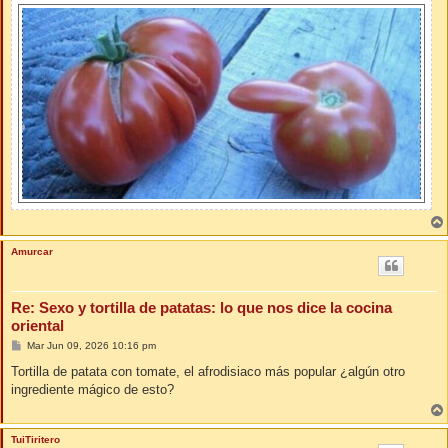
Amurcar
Re: Sexo y tortilla de patatas: lo que nos dice la cocina
oriental
M
Mar Jun 09, 2026 10:16 pm
e
n
Tortilla de patata con tomate, el afrodisiaco más popular ¿algún otro
s
ingrediente mágico de esto?
a
j
e
TuiTiritero