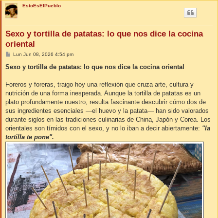
EstoEsElPueblo
Sexo y tortilla de patatas: lo que nos dice la cocina
oriental
M
Lun Jun 08, 2026 4:54 pm
e
n
Sexo y tortilla de patatas: lo que nos dice la cocina oriental
s
a
j
Foreros y foreras, traigo hoy una reflexión que cruza arte, cultura y
e
nutrición de una forma inesperada. Aunque la tortilla de patatas es un
plato profundamente nuestro, resulta fascinante descubrir cómo dos de
sus ingredientes esenciales —el huevo y la patata— han sido valorados
durante siglos en las tradiciones culinarias de China, Japón y Corea. Los
orientales son tímidos con el sexo, y no lo iban a decir abiertamente:
"la
tortilla te pone".