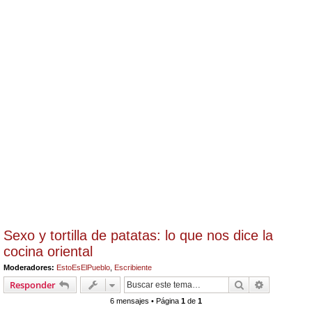
Sexo y tortilla de patatas: lo que nos dice la
cocina oriental
Moderadores:
EstoEsElPueblo
,
Escribiente
Buscar
Búsqueda 
Responder
6 mensajes • Página
1
de
1