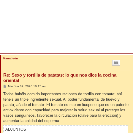
Kamaleón
Re: Sexo y tortilla de patatas: lo que nos dice la cocina
oriental
M
Mar Jun 09, 2026 10:15 am
e
n
Todos habéis comido importantes raciones de tortilla con tomate: ahí
s
tenéis un triple ingrediente sexual. Al poder fundamental de huevo y
a
j
patata, añade el tomate. El tomate es rico en licopeno que es un potente
e
antioxidante con capacidad para mejorar la salud sexual al proteger los
vasos sanguíneos, favorecer la circulación (clave para la erección) y
aumentar la calidad del esperma.
ADJUNTOS