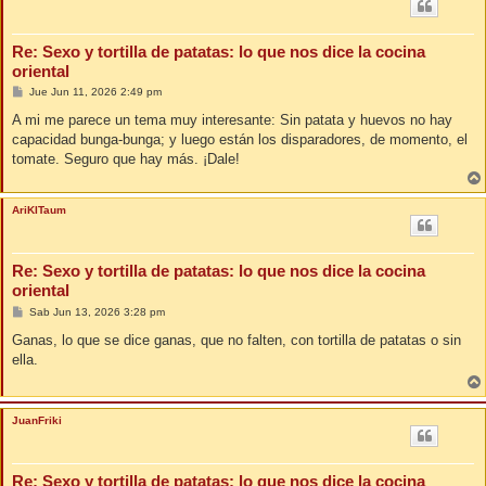
Re: Sexo y tortilla de patatas: lo que nos dice la cocina
oriental
M
Jue Jun 11, 2026 2:49 pm
e
n
A mi me parece un tema muy interesante: Sin patata y huevos no hay
s
capacidad bunga-bunga; y luego están los disparadores, de momento, el
a
j
tomate. Seguro que hay más. ¡Dale!
e
AriKITaum
Re: Sexo y tortilla de patatas: lo que nos dice la cocina
oriental
M
Sab Jun 13, 2026 3:28 pm
e
n
Ganas, lo que se dice ganas, que no falten, con tortilla de patatas o sin
s
ella.
a
j
e
JuanFriki
Re: Sexo y tortilla de patatas: lo que nos dice la cocina