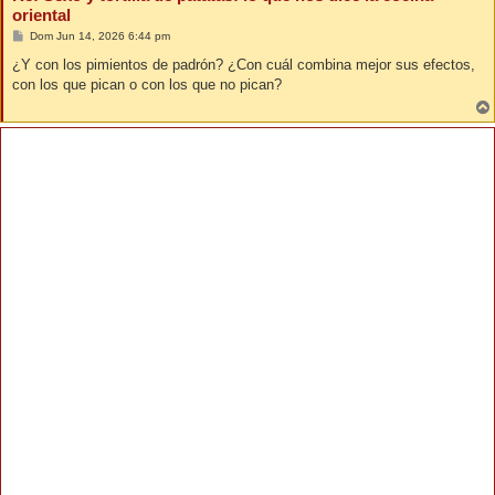
oriental
M
Dom Jun 14, 2026 6:44 pm
e
n
¿Y con los pimientos de padrón? ¿Con cuál combina mejor sus efectos,
s
con los que pican o con los que no pican?
a
j
e