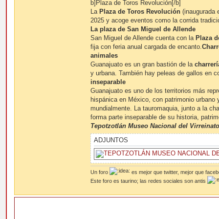
b]Plaza de Toros Revolución[/b]
La
Plaza de Toros Revolución
(inaugurada 
2025 y acoge eventos como la corrida tradici
La plaza de San Miguel de Allende
San Miguel de Allende cuenta con la
Plaza d
fija con feria anual cargada de encanto.
Charr
animales
Guanajuato es un gran bastión de la
charrerí
y urbana. También hay peleas de gallos en co
inseparable
Guanajuato es uno de los territorios más repre
hispánica en México, con patrimonio urbano 
mundialmente. La tauromaquia, junto a la charr
forma parte inseparable de su historia, patrim
Tepotzotlán Museo Nacional del Virreinat
ADJUNTOS
Un foro
es mejor que twitter, mejor que face
Este foro es taurino; las redes sociales son antis