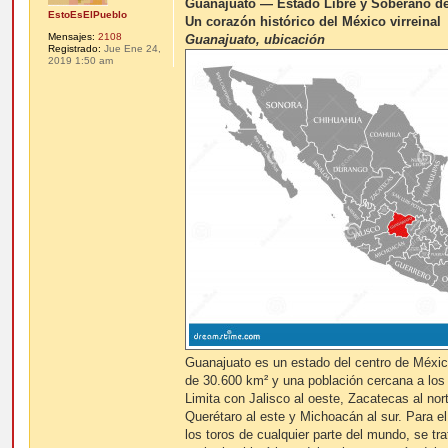
n
Guanajuato — Estado Libre y Soberano d
s
EstoEsElPueblo
Un corazón histórico del México virreinal
a
Mensajes:
2108
j
Guanajuato, ubicación
Registrado:
Jue Ene 24,
e
2019 1:50 am
Guanajuato es un estado del centro de Méxic
de 30.600 km² y una población cercana a los 
Limita con Jalisco al oeste, Zacatecas al nor
Querétaro al este y Michoacán al sur. Para el 
los toros de cualquier parte del mundo, se tr