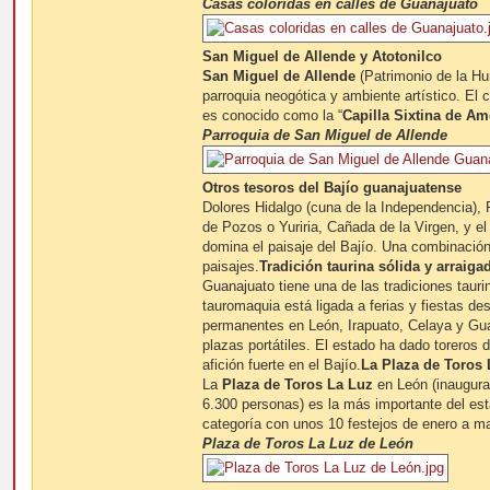
Casas coloridas en calles de Guanajuato
San Miguel de Allende y Atotonilco
San Miguel de Allende
(Patrimonio de la H
parroquia neogótica y ambiente artístico. El
es conocido como la “
Capilla Sixtina de Am
Parroquia de San Miguel de Allende
Otros tesoros del Bajío guanajuatense
Dolores Hidalgo (cuna de la Independencia)
de Pozos o Yuriria, Cañada de la Virgen, y e
domina el paisaje del Bajío. Una combinación 
paisajes.
Tradición taurina sólida y arraiga
Guanajuato tiene una de las tradiciones taur
tauromaquia está ligada a ferias y fiestas de
permanentes en León, Irapuato, Celaya y Gu
plazas portátiles. El estado ha dado toreros 
afición fuerte en el Bajío.
La Plaza de Toros
La
Plaza de Toros La Luz
en León (inaugura
6.300 personas) es la más importante del est
categoría con unos 10 festejos de enero a m
Plaza de Toros La Luz de León