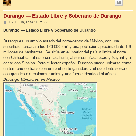
Durango — Estado Libre y Soberano de Durango
M
Jue Jun 18, 2026 11:17 pm
e
n
Durango — Estado Libre y Soberano de Durango
s
a
j
Durango es un amplio estado del norte-centro de México, con una
e
superficie cercana a los 123.000 km² y una población aproximada de 1,9
millones de habitantes. Se sitúa en el interior del país y limita al norte
con Chihuahua, al este con Coahuila, al sur con Zacatecas y Nayarit y al
oeste con Sinaloa. Para el lector español, Durango puede ubicarse como
un territorio de transición entre el norte ganadero y el occidente serrano,
con grandes extensiones rurales y una fuerte identidad histórica.
Durango Ubicación en México