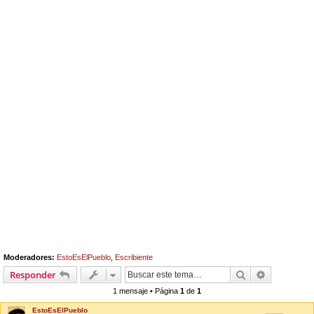
Moderadores:
EstoEsElPueblo
,
Escribiente
Buscar
Búsqueda 
Responder
1 mensaje • Página
1
de
1
EstoEsElPueblo