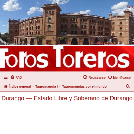
FAQ
Registrarse
Identificarse
B
Índice general
Tauromaquia I
Tauromaquias por el mundo
u
Durango — Estado Libre y Soberano de Durango
s
c
a
r