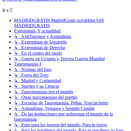
Ir a
MADRIDGRATIS MadridGratis mAdrIdgrAtIS
MADRIDGRATIS
Extremistas. Y actualidad
↳ AntiTaurinos y Animalistas
↳ Extremistas de Izquierda
↳ Extremistas de Derecha
↳ En el centro del ruedo
↳ Guerra en Ucrania y Tercera Guerra Mundial
Tauromaquia I
↳ Normas del foro
↳ Foros del Toro
↳ Madrid y Comunidad
↳ Suertes y su Ciencia
↳ Tauromaquias por el mundo
↳ Otras tauromaquias del pueblo
↳ Escuelas de Tauromaquia. Peñas. Asociaciones
↳ Animalistas, Veganos y Sentido Común
↳ De las instituciones que gobiernan el mundo de la
tauromaquia
↳ Foro para los toreros del mundo. Para tu torero
↳ Para los novilleros del mundo. Para tu novillero: tu foro