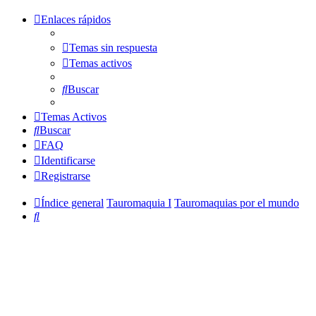
Enlaces rápidos
Temas sin respuesta
Temas activos
Buscar
Temas Activos
Buscar
FAQ
Identificarse
Registrarse
Índice general
Tauromaquia I
Tauromaquias por el mundo
Buscar