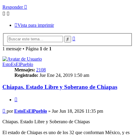
Responder
Vista para imprimir
Búsqueda
Buscar
avanzada
1 mensaje • Página
1
de
1
EstoEsElPueblo
Mensajes:
2108
Registrado:
Jue Ene 24, 2019 1:50 am
Chiapas. Estado Libre y Soberano de Chiapas
Citar
Mensaje
por
EstoEsElPueblo
»
Jue Jun 18, 2026 11:35 pm
Chiapas. Estado Libre y Soberano de Chiapas
El estado de Chiapas es uno de los 32 que conforman México, y es