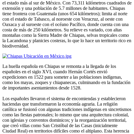
el estado más al sur de México. Con 73,311 kilómetros cuadrados de
extensión y una población de 5.7 millones de habitantes. Chiapas
tiene frontera con Guatemala (unos 654 kilómetros); limita al norte
con el estado de Tabasco, al noroeste con Veracruz, al oeste con
Oaxaca y al suroeste con el océano Pacífico, donde cuenta con una
costa de más de 250 kilómetros. Su relieve es variado, con altas
montañas como la Sierra Madre de Chiapas, selvas tropicales como
la Lacandona y planicies costeras, lo que lo hace un territorio rico en
biodiversidad.
La huella española en Chiapas se remonta a la llegada de los
españoles en el siglo XVI, cuando Hernán Cortés envió
expediciones en 1522 para someter a las poblaciones indígenas,
como los mayas, zoques y chiapanecas, culminando en la fundación
de importantes asentamientos desde 1528.
Los españoles llevaron el sistema de encomiendas y establecieron
haciendas que transformaron la economía agraria. La religión
católica se fusionó con algunas tradiciones indígenas en sincretismos
como las fiestas patronales; lo mismo que una arquitectura colonial,
con iglesias y conventos dominicos; y la reorganización territorial,
que creó villas como San Cristóbal de las Casas (inicialmente
Ciudad Real) en territorios difíciles como el altiplano. Esta herencia