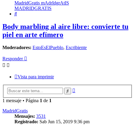
MadridGratis mAdrIdgrAtIS
MADRIDGRATIS
Buscar
Body marbling al aire libre: convierte tu
piel en arte efímero
Moderadores:
EstoEsElPueblo
,
Escribiente
Responder
Vista para imprimir
Búsqueda
Buscar
avanzada
1 mensaje • Página
1
de
1
MadridGratis
Mensajes:
3531
Registrado:
Sab Jun 15, 2019 9:36 pm