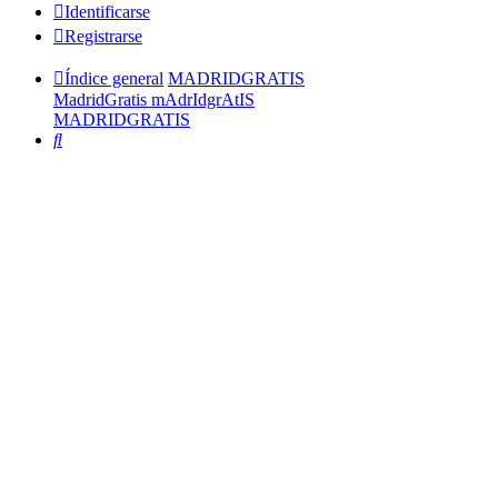
Identificarse
Registrarse
Índice general
MADRIDGRATIS
MadridGratis mAdrIdgrAtIS
MADRIDGRATIS
Buscar