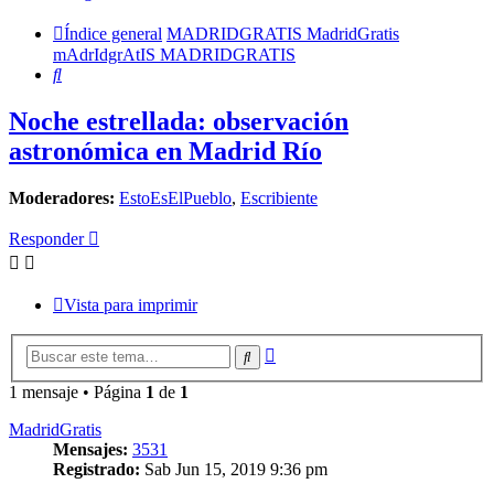
Índice general
MADRIDGRATIS MadridGratis
mAdrIdgrAtIS MADRIDGRATIS
Buscar
Noche estrellada: observación
astronómica en Madrid Río
Moderadores:
EstoEsElPueblo
,
Escribiente
Responder
Vista para imprimir
Búsqueda
Buscar
avanzada
1 mensaje • Página
1
de
1
MadridGratis
Mensajes:
3531
Registrado:
Sab Jun 15, 2019 9:36 pm