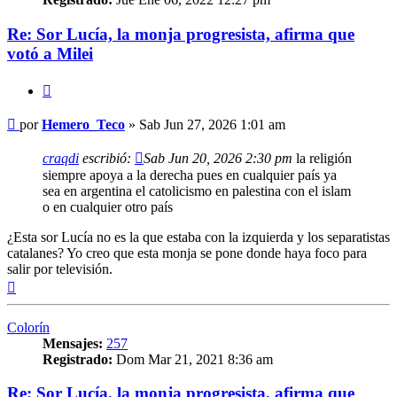
Re: Sor Lucía, la monja progresista, afirma que
votó a Milei
Citar
Mensaje
por
Hemero_Teco
»
Sab Jun 27, 2026 1:01 am
craqdi
escribió:
Sab Jun 20, 2026 2:30 pm
la religión
siempre apoya a la derecha pues en cualquier país ya
sea en argentina el catolicismo en palestina con el islam
o en cualquier otro país
¿Esta sor Lucía no es la que estaba con la izquierda y los separatistas
catalanes? Yo creo que esta monja se pone donde haya foco para
salir por televisión.
Arriba
Colorín
Mensajes:
257
Registrado:
Dom Mar 21, 2021 8:36 am
Re: Sor Lucía, la monja progresista, afirma que