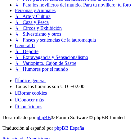
↳ Para los novilleros del mundo. Para tu novillero: tu foro
Personas y Animales
↳ Arte y Cultura
↳ Caza y Pesca
↳ Circos y Exhibición
↳ Silvestrismo y otros
↳ Frases y sentencias de la tauromaquia
General II
↳ Deporte
↳ Extravagancia y Sensacionalismo
↳ Variopinto. Cajón de Sastre
↳ Humores por el mundo
Índice general
Todos los horarios son
UTC+02:00
Borrar cookies
Conocer más
Contáctenos
Desarrollado por
phpBB
® Forum Software © phpBB Limited
Traducción al español por
phpBB España
Privacidad
|
Condiciones