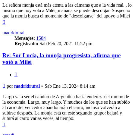
La señora monja está más atenta a las cámaras que a la vida real... lo
mismo que hoy vota a Milei, mañana se puede descolgar. Sospecho
que la monja busca el momento de "descolgarse" del apoyo a Milei
Arriba
madridrural
Mensajes:
1584
Registrado:
Sab Feb 20, 2021 11:52 pm
Re: Sor Lucía, la monja progresista, afirma que
votó a Milei
Citar
Mensaje
por
madridrural
»
Sab Ene 13, 2024 8:14 am
Largo va a ser el camino de Argentina hasta enderezar el rumbo de
la economía. Largo, muy largo. Y muchos de los que se han subido
al carro del vencedor abandonarán el carro, incluso volverán a
subirse después. La monja está en este segundo grupo: bajará y
subirá al carro varias veces, al tiempo.
Arriba