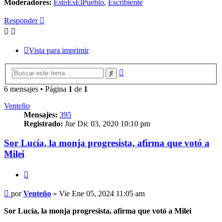
Moderadores:
EstoEsElPueblo
,
Escribiente
Responder
Vista para imprimir
Búsqueda
Buscar
avanzada
6 mensajes • Página
1
de
1
Venteño
Mensajes:
395
Registrado:
Jue Dic 03, 2020 10:10 pm
Sor Lucía, la monja progresista, afirma que votó a
Milei
Citar
Mensaje
por
Venteño
»
Vie Ene 05, 2024 11:05 am
Sor Lucía, la monja progresista, afirma que votó a Milei