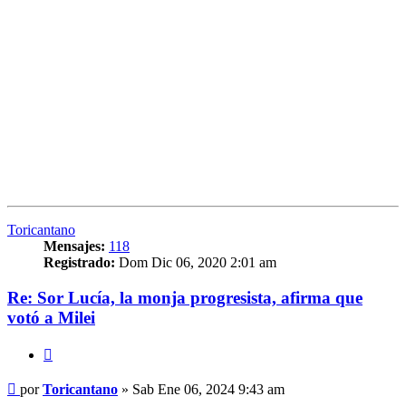
Toricantano
Mensajes:
118
Registrado:
Dom Dic 06, 2020 2:01 am
Re: Sor Lucía, la monja progresista, afirma que
votó a Milei
Citar
Mensaje
por
Toricantano
»
Sab Ene 06, 2024 9:43 am