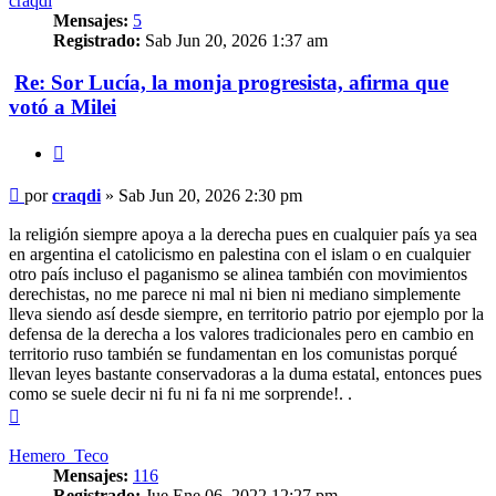
craqdi
Mensajes:
5
Registrado:
Sab Jun 20, 2026 1:37 am
Re: Sor Lucía, la monja progresista, afirma que
votó a Milei
Citar
Mensaje
por
craqdi
»
Sab Jun 20, 2026 2:30 pm
la religión siempre apoya a la derecha pues en cualquier país ya sea
en argentina el catolicismo en palestina con el islam o en cualquier
otro país incluso el paganismo se alinea también con movimientos
derechistas, no me parece ni mal ni bien ni mediano simplemente
lleva siendo así desde siempre, en territorio patrio por ejemplo por la
defensa de la derecha a los valores tradicionales pero en cambio en
territorio ruso también se fundamentan en los comunistas porqué
llevan leyes bastante conservadoras a la duma estatal, entonces pues
como se suele decir ni fu ni fa ni me sorprende!. .
Arriba
Hemero_Teco
Mensajes:
116
Registrado:
Jue Ene 06, 2022 12:27 pm