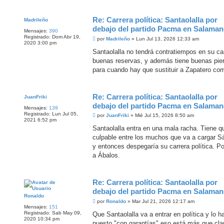
Re: Carrera política: Santaolalla por
Madrileño
debajo del partido Pacma en Salaman
Mensajes:
390
Registrado:
Dom Abr 19,
M
por
Madrileño
»
Lun Jul 13, 2026 12:33 am
2020 3:00 pm
e
n
Santaolalla no tendrá contratiempos en su car
s
buenas reservas, y además tiene buenas pier
a
j
para cuando hay que sustituir a Zapatero com
e
Re: Carrera política: Santaolalla por
JuanFriki
debajo del partido Pacma en Salaman
Mensajes:
139
Registrado:
Lun Jul 05,
M
por
JuanFriki
»
Mié Jul 15, 2026 8:50 am
2021 6:52 pm
e
n
Santaolalla entra en una mala racha. Tiene q
s
culpable entre los muchos que va a cargar Sán
a
j
y entonces despegaría su carrera política. P
e
a Ábalos.
Re: Carrera política: Santaolalla por
debajo del partido Pacma en Salaman
Ronaldo
M
por
Ronaldo
»
Mar Jul 21, 2026 12:17 am
e
Mensajes:
151
n
Registrado:
Sab May 09,
Que Santaolalla va a entrar en política y lo
s
2020 10:34 pm
puesto "con garantías" eso está más que cla