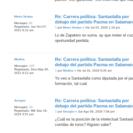
a
j
e
Re: Carrera política: Santaolalla por
Metro Ventas
debajo del partido Pacma en Salaman
Mensajes:
81
Registrado:
Jue Oct 07,
M
por
Metro Ventas
»
Vie Jul 24, 2026 1:10 pm
2021 9:12 am
e
n
Lo de Zapatero no suma. ay que meter el cuc
s
oportunidad perdida.
a
j
e
Re: Carrera política: Santaolalla por
Medina
debajo del partido Pacma en Salaman
Mensajes:
145
Registrado:
Dom May 30,
M
por
Medina
»
Vie Jul 31, 2026 8:35 am
2021 8:12 am
e
n
Yo veo a Santaolalla como diputada por el par
s
formación, tal cual.
a
j
e
Re: Carrera política: Santaolalla por
Serapio
debajo del partido Pacma en Salaman
Mensajes:
23
Registrado:
Mié Sep 18,
M
por
Serapio
»
Jue Ago 06, 2026 7:58 pm
2024 3:51 pm
e
n
¿Cuál es la posición de la intelectual Santaol
s
corridas de toros? Alguien sabe?
a
j
e