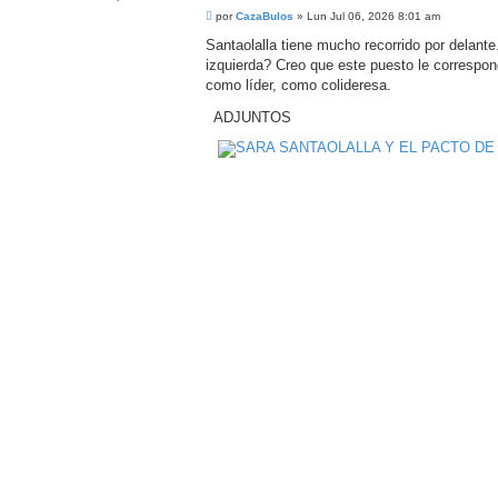
M
por
CazaBulos
»
Lun Jul 06, 2026 8:01 am
e
n
Santaolalla tiene mucho recorrido por delante
s
izquierda? Creo que este puesto le correspon
a
j
como líder, como colideresa.
e
ADJUNTOS