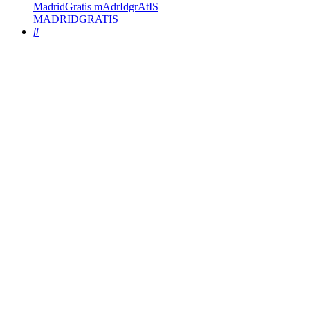
MadridGratis mAdrIdgrAtIS
MADRIDGRATIS
Buscar