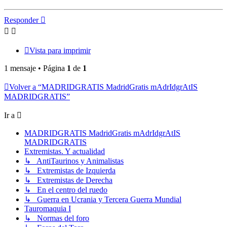
Responder
Vista para imprimir
1 mensaje • Página
1
de
1
Volver a “MADRIDGRATIS MadridGratis mAdrIdgrAtIS
MADRIDGRATIS”
Ir a
MADRIDGRATIS MadridGratis mAdrIdgrAtIS
MADRIDGRATIS
Extremistas. Y actualidad
↳ AntiTaurinos y Animalistas
↳ Extremistas de Izquierda
↳ Extremistas de Derecha
↳ En el centro del ruedo
↳ Guerra en Ucrania y Tercera Guerra Mundial
Tauromaquia I
↳ Normas del foro