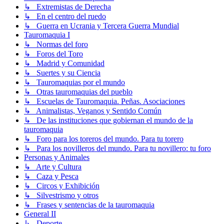
↳ Extremistas de Derecha
↳ En el centro del ruedo
↳ Guerra en Ucrania y Tercera Guerra Mundial
Tauromaquia I
↳ Normas del foro
↳ Foros del Toro
↳ Madrid y Comunidad
↳ Suertes y su Ciencia
↳ Tauromaquias por el mundo
↳ Otras tauromaquias del pueblo
↳ Escuelas de Tauromaquia. Peñas. Asociaciones
↳ Animalistas, Veganos y Sentido Común
↳ De las instituciones que gobiernan el mundo de la
tauromaquia
↳ Foro para los toreros del mundo. Para tu torero
↳ Para los novilleros del mundo. Para tu novillero: tu foro
Personas y Animales
↳ Arte y Cultura
↳ Caza y Pesca
↳ Circos y Exhibición
↳ Silvestrismo y otros
↳ Frases y sentencias de la tauromaquia
General II
↳ Deporte