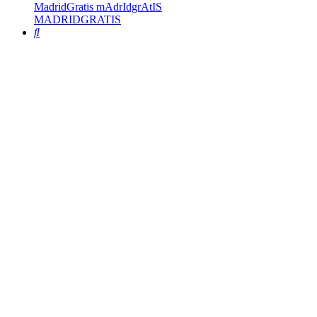
MadridGratis mAdrIdgrAtIS
MADRIDGRATIS
Buscar