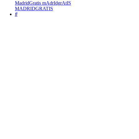
MadridGratis mAdrIdgrAtIS
MADRIDGRATIS
Buscar