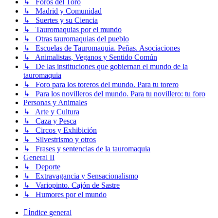
↳ Foros del Toro
↳ Madrid y Comunidad
↳ Suertes y su Ciencia
↳ Tauromaquias por el mundo
↳ Otras tauromaquias del pueblo
↳ Escuelas de Tauromaquia. Peñas. Asociaciones
↳ Animalistas, Veganos y Sentido Común
↳ De las instituciones que gobiernan el mundo de la
tauromaquia
↳ Foro para los toreros del mundo. Para tu torero
↳ Para los novilleros del mundo. Para tu novillero: tu foro
Personas y Animales
↳ Arte y Cultura
↳ Caza y Pesca
↳ Circos y Exhibición
↳ Silvestrismo y otros
↳ Frases y sentencias de la tauromaquia
General II
↳ Deporte
↳ Extravagancia y Sensacionalismo
↳ Variopinto. Cajón de Sastre
↳ Humores por el mundo
Índice general