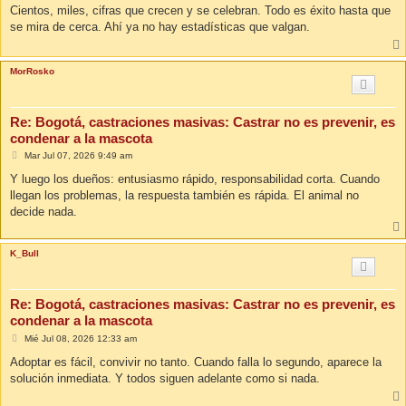
n
Cientos, miles, cifras que crecen y se celebran. Todo es éxito hasta que
s
se mira de cerca. Ahí ya no hay estadísticas que valgan.
a
j
e
MorRosko
Re: Bogotá, castraciones masivas: Castrar no es prevenir, es
condenar a la mascota
M
Mar Jul 07, 2026 9:49 am
e
n
Y luego los dueños: entusiasmo rápido, responsabilidad corta. Cuando
s
llegan los problemas, la respuesta también es rápida. El animal no
a
j
decide nada.
e
K_Bull
Re: Bogotá, castraciones masivas: Castrar no es prevenir, es
condenar a la mascota
M
Mié Jul 08, 2026 12:33 am
e
n
Adoptar es fácil, convivir no tanto. Cuando falla lo segundo, aparece la
s
solución inmediata. Y todos siguen adelante como si nada.
a
j
e