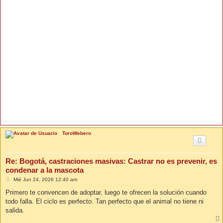
ToroWebero
Re: Bogotá, castraciones masivas: Castrar no es prevenir, es
condenar a la mascota
M
Mié Jun 24, 2026 12:40 am
e
n
Primero te convencen de adoptar, luego te ofrecen la solución cuando
s
todo falla. El ciclo es perfecto. Tan perfecto que el animal no tiene ni
a
j
salida.
e