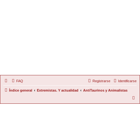
FAQ
Registrarse
Identificarse
Índice general
Extremistas. Y actualidad
AntiTaurinos y Animalistas
B
u
s
c
a
r