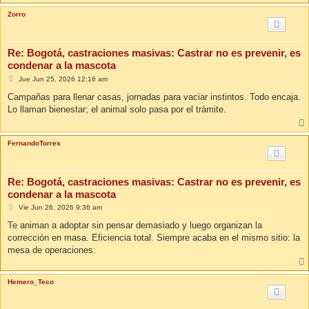
Zorro
Re: Bogotá, castraciones masivas: Castrar no es prevenir, es
condenar a la mascota
M
Jue Jun 25, 2026 12:16 am
e
n
Campañas para llenar casas, jornadas para vaciar instintos. Todo encaja.
s
Lo llaman bienestar; el animal solo pasa por el trámite.
a
j
e
FernandoTorres
Re: Bogotá, castraciones masivas: Castrar no es prevenir, es
condenar a la mascota
M
Vie Jun 26, 2026 9:36 am
e
n
Te animan a adoptar sin pensar demasiado y luego organizan la
s
corrección en masa. Eficiencia total. Siempre acaba en el mismo sitio: la
a
j
mesa de operaciones.
e
Hemero_Teco