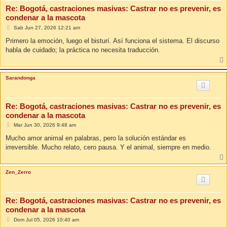
Re: Bogotá, castraciones masivas: Castrar no es prevenir, es
condenar a la mascota
M
Sab Jun 27, 2026 12:21 am
e
n
Primero la emoción, luego el bisturí. Así funciona el sistema. El discurso
s
habla de cuidado; la práctica no necesita traducción.
a
j
e
Sarandonga
Re: Bogotá, castraciones masivas: Castrar no es prevenir, es
condenar a la mascota
M
Mar Jun 30, 2026 9:48 am
e
n
Mucho amor animal en palabras, pero la solución estándar es
s
irreversible. Mucho relato, cero pausa. Y el animal, siempre en medio.
a
j
e
Zen_Zerro
Re: Bogotá, castraciones masivas: Castrar no es prevenir, es
condenar a la mascota
M
Dom Jul 05, 2026 10:40 am
e