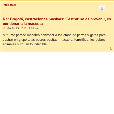
Intelectual
Re: Bogotá, castraciones masivas: Castrar no es prevenir, es
condenar a la mascota
M
Mié Jul 15, 2026 12:08 am
e
n
A mi me parece macabro convocar a los amos de perros y gatos para
s
castrar en grupo a las pobres bestias, macabro, terrorífico, los pobres
a
j
animales sufrirían lo indecible.
e