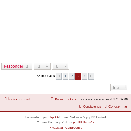
Responder
1
2
3
4
Anterior
Siguiente
38 mensajes
Ir a
Índice general
Borrar cookies
Todos los horarios son
UTC+02:00
Contáctenos
Conocer más
Desarrollado por
phpBB
® Forum Software © phpBB Limited
Traducción al español por
phpBB España
Privacidad
|
Condiciones