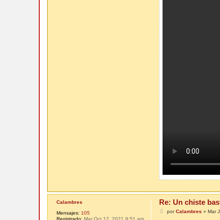
Re: Un chiste bas
Calambres
M
por
Calambres
»
Mar 
Mensajes:
105
e
Registrado:
Mar Oct 12, 2021 9:51 am