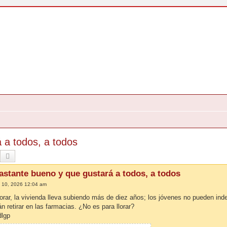
 a todos, a todos
Buscar
Búsqueda Avanzada
astante bueno y que gustará a todos, a todos
 10, 2026 12:04 am
lorar, la vivienda lleva subiendo más de diez años; los jóvenes no pueden ind
n retirar en las farmacias. ¿No es para llorar?
dlgp