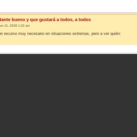
tante bueno y que gustará a todos, a todos
Jun 11, 2026 1:22 am
un recurso muy necesario en situaciones extremas, pero a ver quién: