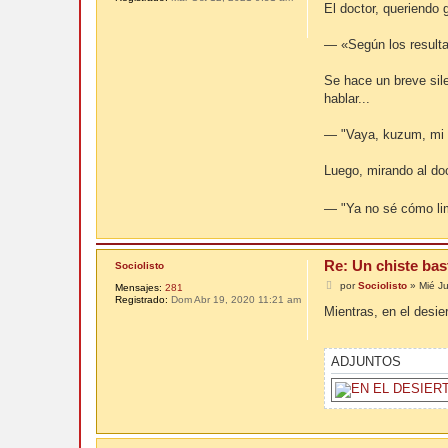
n
El doctor, queriendo 
s
a
j
— «Según los resulta
e
Se hace un breve sile
hablar...
— "Vaya, kuzum, mi 
Luego, mirando al do
— "Ya no sé cómo lim
Re: Un chiste bas
Sociolisto
M
por
Sociolisto
»
Mié J
Mensajes:
281
e
Registrado:
Dom Abr 19, 2020 11:21 am
n
Mientras, en el desier
s
a
j
e
ADJUNTOS