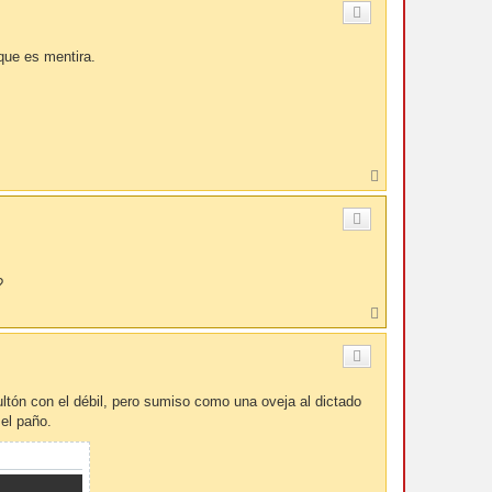
i
b
a
que es mentira.
A
r
r
i
b
a
?
A
r
r
i
b
a
ltón con el débil, pero sumiso como una oveja al dictado
 el paño.