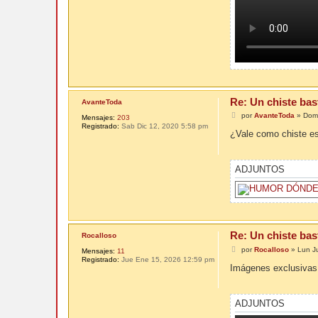
Re: Un chiste bas
AvanteToda
M
por
AvanteToda
»
Dom
Mensajes:
203
e
Registrado:
Sab Dic 12, 2020 5:58 pm
n
¿Vale como chiste es
s
a
j
e
ADJUNTOS
Re: Un chiste bas
Rocalloso
M
por
Rocalloso
»
Lun J
Mensajes:
11
e
Registrado:
Jue Ene 15, 2026 12:59 pm
n
Imágenes exclusivas:
s
a
j
e
ADJUNTOS