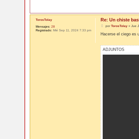
Re: Un chiste bas
TorosTolay
M
por
TorosTolay
»
Jue 
Mensajes:
28
e
Registrado:
Mié Sep 11, 2024 7:33 pm
n
Hacerse el ciego es 
s
a
j
e
ADJUNTOS