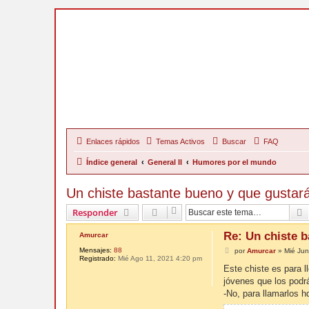
Enlaces rápidos
Temas Activos
Buscar
FAQ
Índice general
General II
Humores por el mundo
Un chiste bastante bueno y que gustará
Responder
Re: Un chiste b
Amurcar
Mensajes:
88
M
por
Amurcar
»
Mié Jun
Registrado:
Mié Ago 11, 2021 4:20 pm
e
n
Este chiste es para l
s
jóvenes que los podrá
a
j
-No, para llamarlos h
e