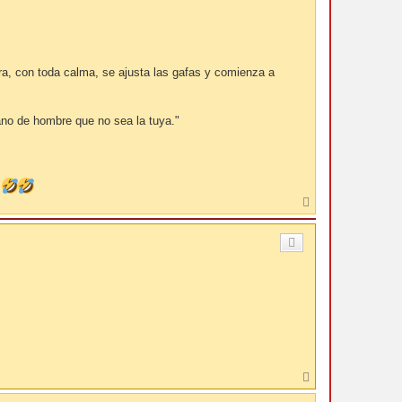
ora, con toda calma, se ajusta las gafas y comienza a
o de hombre que no sea la tuya."
"
A
r
r
i
b
a
A
r
r