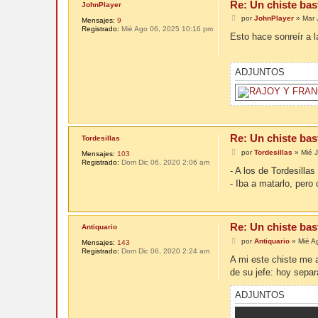
Re: Un chiste bas
JohnPlayer
M
por
JohnPlayer
»
Mar 
Mensajes:
9
e
Registrado:
Mié Ago 06, 2025 10:16 pm
n
Esto hace sonreír a l
s
a
j
e
ADJUNTOS
Re: Un chiste bas
Tordesillas
M
por
Tordesillas
»
Mié 
Mensajes:
103
e
Registrado:
Dom Dic 06, 2020 2:06 am
n
- A los de Tordesillas
s
- Iba a matarlo, per
a
j
e
Re: Un chiste bas
Antiquario
M
por
Antiquario
»
Mié A
Mensajes:
143
e
Registrado:
Dom Dic 06, 2020 2:24 am
n
A mi este chiste me a
s
de su jefe: hoy separ
a
j
e
ADJUNTOS