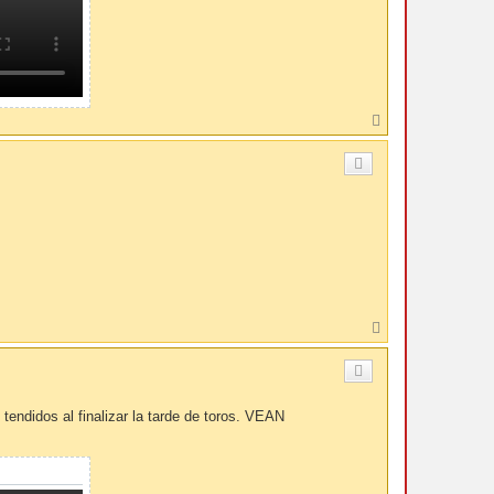
A
r
r
i
b
a
A
r
r
i
b
a
endidos al finalizar la tarde de toros. VEAN