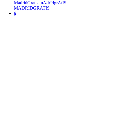
MadridGratis mAdrIdgrAtIS
MADRIDGRATIS
Buscar