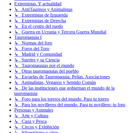
Extremistas. Y actualidad
↳ AntiTaurinos y Animalistas
↳ Extremistas de Izquierda
↳ Extremistas de Derecha
↳ En el centro del ruedo
↳ Guerra en Ucrania y Tercera Guerra Mundial
Tauromaquia I
↳ Normas del foro
↳ Foros del Toro
↳ Madrid y Comunidad
↳ Suertes y su Ciencia
↳ Tauromaquias por el mundo
↳ Otras tauromaquias del pueblo
↳ Escuelas de Tauromaquia. Peñas. Asociaciones
↳ Animalistas, Veganos y Sentido Común
↳ De las instituciones que gobiernan el mundo de la
tauromaquia
↳ Foro para los toreros del mundo. Para tu torero
↳ Para los novilleros del mundo. Para tu novillero: tu foro
Personas y Animales
↳ Arte y Cultura
↳ Caza y Pesca
↳ Circos y Exhibición
↳ Silvestrismo y otros